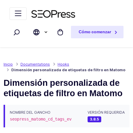
Saltar al contenido
Saltar a la navegación
Cómo comenzar
Buscar
Mi carrito
Inicio
Documentations
Hooks
Dimensión personalizada de etiquetas de filtro en Matomo
Dimensión personalizada de
etiquetas de filtro en Matomo
NOMBRE DEL GANCHO
VERSIÓN REQUERIDA
seopress_matomo_cd_tags_ev
3.8.5