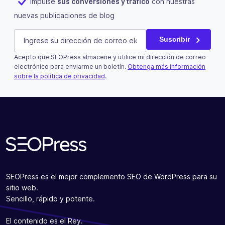
Impulse
sus conversiones y tráfico
con nuestras
nuevas publicaciones de blog
Company
E-mail
(Obligatorio)
Suscribir
Acepto que SEOPress almacene y utilice mi dirección de correo
Este campo es un campo de validación y debe quedar si
electrónico para enviarme un boletín.
Obtenga más información
sobre la política de privacidad
.
Suscribir
SEOPress es el mejor complemento SEO de WordPress para su
sitio web.
Sencillo, rápido y potente.
El contenido es el Rey.