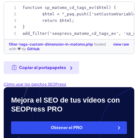
function sp_matomo_cd_tags_ev($html) {
	$html = "_paq.push(['setCustomVariable
	return $html;
}
add_filter('seopress_matomo_cd_tags_ev', 'sp_m
filter-tags-custom-dimension-in-matomo.php
hosted
view raw
with ❤ by
GitHub
Copiar al portapapeles
Cómo usar los ganchos SEOPress
Mejora el SEO de tus vídeos con
SEOPress PRO
Obtener el PRO