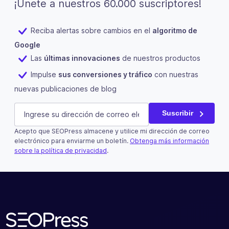
¡Únete a nuestros 60.000 suscriptores!
Reciba alertas sobre cambios en el
algoritmo de
Google
Las
últimas innovaciones
de nuestros productos
Impulse
sus conversiones y tráfico
con nuestras
nuevas publicaciones de blog
Email
E-mail
(Obligatorio)
Suscribir
Acepto que SEOPress almacene y utilice mi dirección de correo
Este campo es un campo de validación y debe quedar si
electrónico para enviarme un boletín.
Obtenga más información
sobre la política de privacidad
.
Suscribir