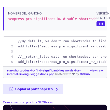
NOMBRE DEL GANCHO
VERSIÓN
REQUERI
seopress_pro_significant_kw_disable_shortcode
6.5
//By default, we don't run shortcodes to find 
add_filter('seopress_pro_significant_kw_disabl
//__return_false will run shortcodes, can prev
add_filter('seopress_pro_significant_kw_disabl
run-shortcodes-to-find-significant-keywords-for-
view raw
internal-linking-suggestions.php
hosted with ❤ by
GitHub
Copiar al portapapeles
Cómo usar los ganchos SEOPress