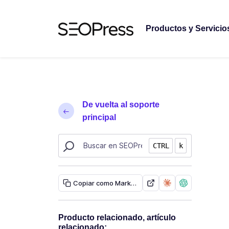
Saltar al contenido
Saltar a la navegación
Productos y Servicio
De vuelta al soporte
principal
Buscar recursos de SEOPress
CTRL
k
Copiar como Markdown
Producto relacionado, artículo
relacionado: