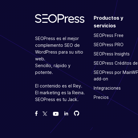
Productos y
servicios
SEOPress Free
SEOPress es el mejor
SEOPress PRO
complemento SEO de
WordPress para su sitio
SEOPress Insights
web.
SEOPress Créditos de
Sencillo, rápido y
potente.
SEOPress por MainW
add-on
El contenido es el Rey.
Integraciones
El marketing es la Reina.
Precios
SEOPress es tu Jack.
Bifurcanos en GitHub
Bifurcanos en GitHub
Danos like en Facebook
Síguenos en Twitter
Míranos en YouTube