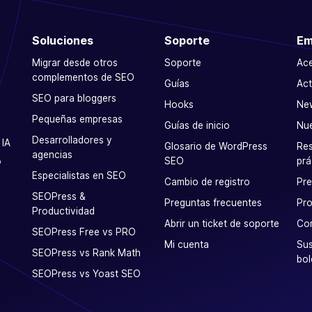
Soluciones
Soporte
Em
Migrar desde otros
Soporte
Ac
complementos de SEO
Guías
Act
SEO para bloggers
Hooks
Ne
Pequeñas empresas
Guías de inicio
Nu
Desarrolladores y
 IA
Glosario de WordPress
Res
agencias
SEO
prá
P
Especialistas en SEO
Cambio de registro
Pr
SEOPress &
Preguntas frecuentes
Pro
Productividad
Abrir un ticket de soporte
Co
SEOPress Free vs PRO
Mi cuenta
Sus
SEOPress vs Rank Math
bol
SEOPress vs Yoast SEO