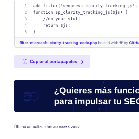
add_filter('seopress_clarity_tracking_js',
function sp_clarity_tracking_js($js) {
    //do your stuff
    return $js;
}
filter-microsoft-clarity-tracking-code.php
hosted with ❤ by
GitH
Copiar al portapapeles
¿Quieres más funci
para impulsar tu SE
Publicado en
Última actualización:
30 marzo 2022