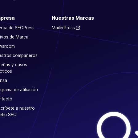
presa
Nuestras Marcas
erca de SEOPress
MailerPress
ivos de Marca
wsroom
estros compañeros
eñas y casos
cticos
ensa
grama de afiliación
ntacto
críbete a nuestro
etín SEO