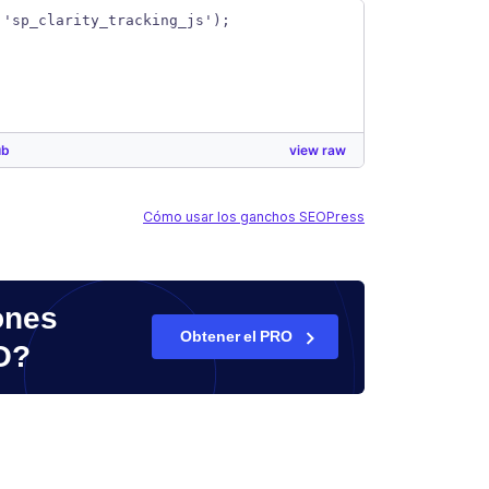
 'sp_clarity_tracking_js');
ub
view raw
Cómo usar los ganchos SEOPress
ones
Obtener el PRO
O?