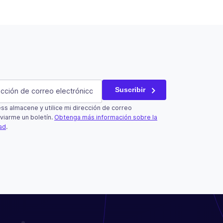
atorio)
Suscribir
s almacene y utilice mi dirección de correo
un campo de validación y debe quedar sin cambios.
viarme un boletín.
Obtenga más información sobre la
dad
.