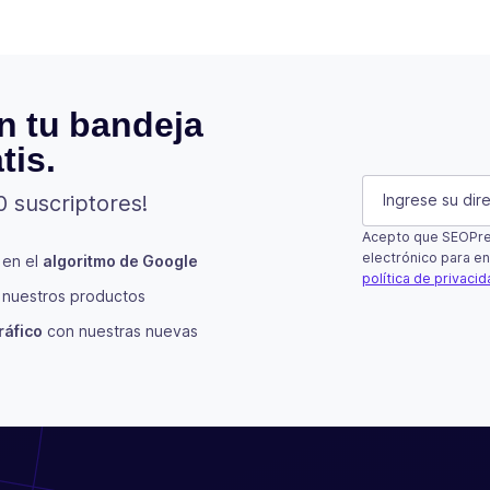
n tu bandeja
tis.
Phone
E-mail
(Oblig
0 suscriptores!
Acepto que SEOPres
Este campo es 
electrónico para en
 en el
algoritmo de Google
política de privaci
nuestros productos
Suscribir
ráfico
con nuestras nuevas