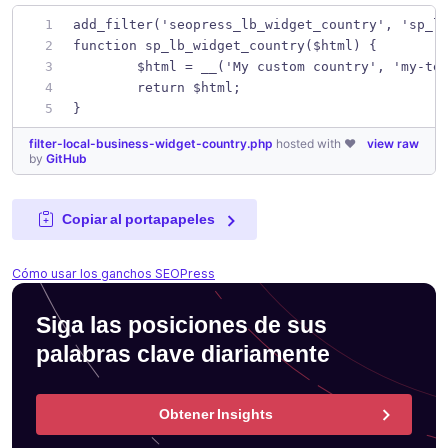
add_filter('seopress_lb_widget_country', 'sp_l
function sp_lb_widget_country($html) {
	$html = __('My custom country', 'my-te
	return $html;
}
filter-local-business-widget-country.php
hosted with ❤
view raw
by
GitHub
Copiar al portapapeles
Cómo usar los ganchos SEOPress
Siga las posiciones de sus
palabras clave diariamente
Obtener Insights