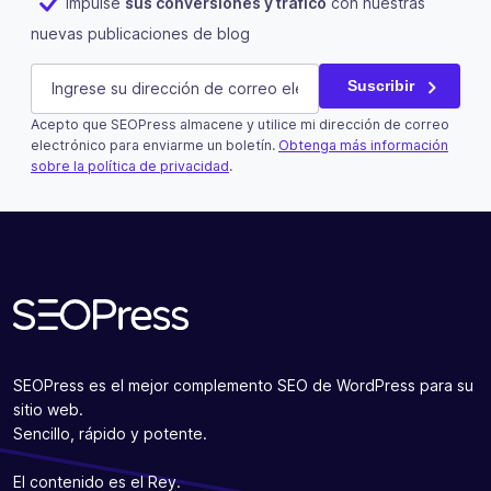
Impulse
sus conversiones y tráfico
con nuestras
nuevas publicaciones de blog
Comments
E-mail
(Obligatorio)
Suscribir
Acepto que SEOPress almacene y utilice mi dirección de correo
Este campo es un campo de validación y debe quedar si
electrónico para enviarme un boletín.
Obtenga más información
sobre la política de privacidad
.
Suscribir
SEOPress es el mejor complemento SEO de WordPress para su
sitio web.
Sencillo, rápido y potente.
El contenido es el Rey.