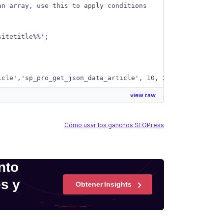
an array, use this to apply conditions
sitetitle%%';
icle','sp_pro_get_json_data_article', 10, 2);
view raw
Cómo usar los ganchos SEOPress
nto
es y
Obtener Insights