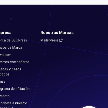
presa
Nuestras Marcas
erca de SEOPress
MailerPress
ivos de Marca
wsroom
estros compañeros
eñas y casos
cticos
ensa
grama de afiliación
ntacto
críbete a nuestro