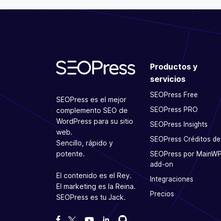
Productos y
servicios
SEOPress Free
SEOPress es el mejor
SEOPress PRO
complemento SEO de
WordPress para su sitio
SEOPress Insights
web.
SEOPress Créditos de
Sencillo, rápido y
potente.
SEOPress por MainW
add-on
El contenido es el Rey.
Integraciones
El marketing es la Reina.
Precios
SEOPress es tu Jack.
Bifurcanos en GitHub
Bifurcanos en GitHub