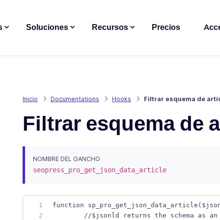
s
Soluciones
Recursos
Precios
Acc
Inicio
Documentations
Hooks
Filtrar esquema de art
Filtrar esquema de 
NOMBRE DEL GANCHO
seopress_pro_get_json_data_article
function sp_pro_get_json_data_article($jso
	//$jsonld returns the schema as an