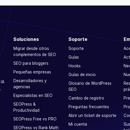
Soluciones
Soporte
Em
Migrar desde otros
Soporte
Ac
complementos de SEO
Guías
Act
SEO para bloggers
Hooks
Ne
Pequeñas empresas
Guías de inicio
Nu
Desarrolladores y
 IA
Glosario de WordPress
Res
agencias
SEO
prá
P
Especialistas en SEO
Cambio de registro
Pr
SEOPress &
Preguntas frecuentes
Pro
Productividad
Abrir un ticket de soporte
Co
SEOPress Free vs PRO
Mi cuenta
Sus
SEOPress vs Rank Math