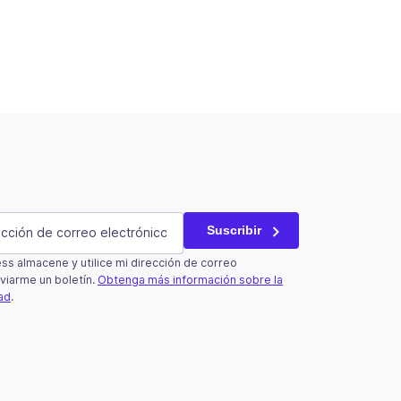
atorio)
Suscribir
s almacene y utilice mi dirección de correo
un campo de validación y debe quedar sin cambios.
viarme un boletín.
Obtenga más información sobre la
dad
.