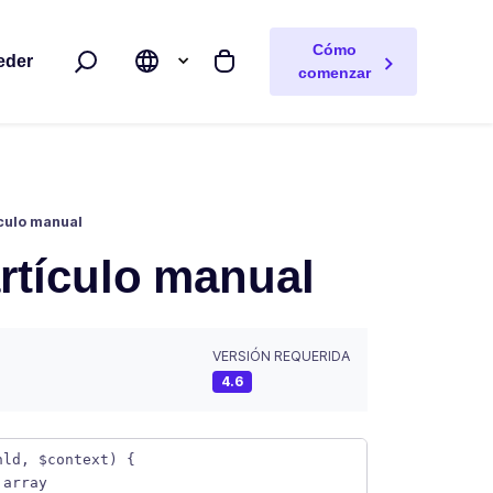
Cómo
eder
Buscar
Mi carrito
comenzar
ículo manual
artículo manual
VERSIÓN REQUERIDA
4.6
nld, $context) {
 array