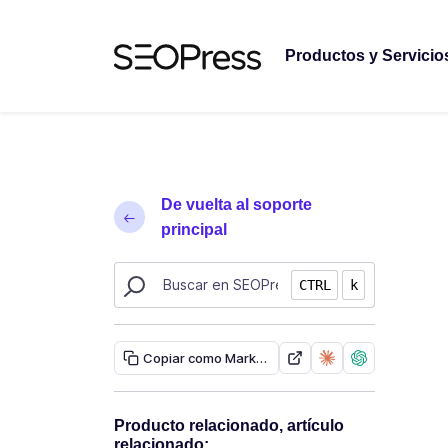
Saltar al contenido
Saltar a la navegación
Productos y Servicio
De vuelta al soporte
principal
Buscar recursos de SEOPress
CTRL
k
Copiar como Markdown
Producto relacionado, artículo
relacionado: