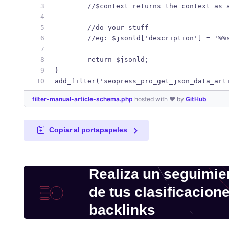
	//$context returns the context as 
	//do your stuff
	//eg: $jsonld['description'] = '%%
	return $jsonld;
}
add_filter('seopress_pro_get_json_data_art
filter-manual-article-schema.php
hosted with ❤ by
GitHub
Copiar al portapapeles
Realiza un seguimie
de tus clasificacion
backlinks