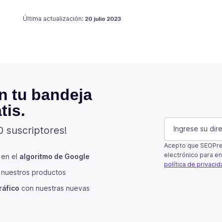
Publicado en
18 julio 2021
Última actualización:
20 julio 2023
n tu bandeja
tis.
X/Twitter
E-mail
(Oblig
0 suscriptores!
Acepto que SEOPres
Este campo es 
electrónico para en
 en el
algoritmo de Google
política de privaci
nuestros productos
Suscribir
ráfico
con nuestras nuevas