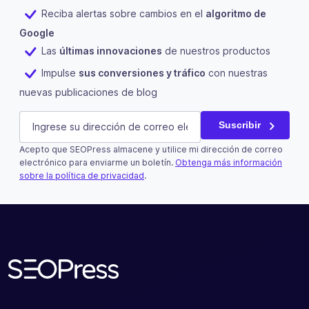
Reciba alertas sobre cambios en el
algoritmo de
Google
Las
últimas innovaciones
de nuestros productos
Impulse
sus conversiones y tráfico
con nuestras
nuevas publicaciones de blog
Company
E-mail
(Obligatorio)
Suscribir
Acepto que SEOPress almacene y utilice mi dirección de correo
Este campo es un campo de validación y debe quedar si
electrónico para enviarme un boletín.
Obtenga más información
sobre la política de privacidad
.
Suscribir