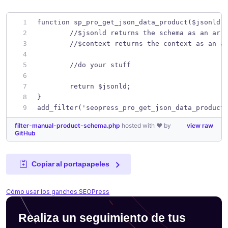
function sp_pro_get_json_data_product($jsonld,
	//$jsonld returns the schema as an arr
	//$context returns the context as an a
	//do your stuff
	return $jsonld;
}
add_filter('seopress_pro_get_json_data_product
filter-manual-product-schema.php
hosted with ❤ by
view raw
GitHub
Copiar al portapapeles
Cómo usar los ganchos SEOPress
Realiza un seguimiento de tus