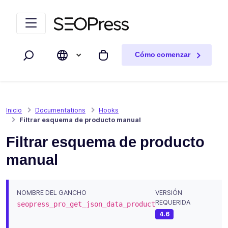
Saltar al contenido
Saltar a la navegación
Cómo comenzar
Buscar
Mi carrito
Inicio
Documentations
Hooks
Filtrar esquema de producto manual
Filtrar esquema de producto
manual
NOMBRE DEL GANCHO
VERSIÓN
REQUERIDA
seopress_pro_get_json_data_product
4.6