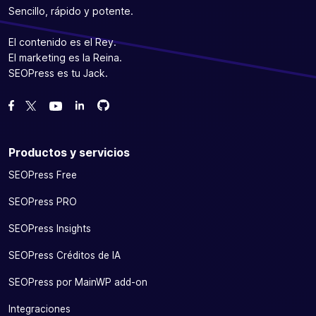
Sencillo, rápido y potente.
El contenido es el Rey.
El marketing es la Reina.
SEOPress es tu Jack.
Bifurcanos en GitHub
Bifurcanos en GitHub
Danos like en Facebook
Síguenos en Twitter
Míranos en YouTube
Productos y servicios
SEOPress Free
SEOPress PRO
SEOPress Insights
SEOPress Créditos de IA
SEOPress por MainWP add-on
Integraciones