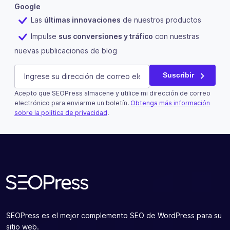
Google
Las
últimas innovaciones
de nuestros productos
Impulse
sus conversiones y tráfico
con nuestras
nuevas publicaciones de blog
Comments
E-mail
(Obligatorio)
Suscribir
Acepto que SEOPress almacene y utilice mi dirección de correo
Este campo es un campo de validación y debe quedar si
electrónico para enviarme un boletín.
Obtenga más información
sobre la política de privacidad
.
Suscribir
SEOPress es el mejor complemento SEO de WordPress para su
sitio web.