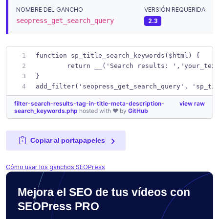
NOMBRE DEL GANCHO
VERSIÓN REQUERIDA
seopress_get_search_query
2.3
function sp_title_search_keywords($html) { 
	return __('Search results: ','your_tex
}
add_filter('seopress_get_search_query', 'sp_ti
filter-search-results-tag-in-title-meta-description-
view raw
search_keywords.php
hosted with ❤ by
GitHub
Copiar al portapapeles
Cómo usar los ganchos SEOPress
Mejora el SEO de tus vídeos con
SEOPress PRO