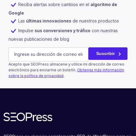
Reciba alertas sobre cambios en el
algoritmo de
Google
Las
últimas innovaciones
de nuestros productos
Impulse
sus conversiones y tráfico
con nuestras
nuevas publicaciones de blog
Phone
E-mail
(Obligatorio)
Suscribir
Acepto que SEOPress almacene y utilice mi dirección de correo
Este campo es un campo de validación y debe quedar si
electrónico para enviarme un boletín.
Obtenga más información
sobre la política de privacidad
.
Suscribir