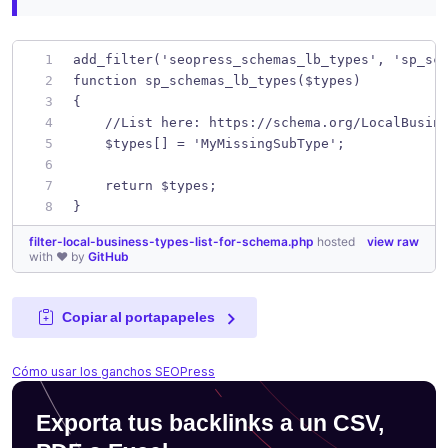
add_filter('seopress_schemas_lb_types', 'sp_sc
function sp_schemas_lb_types($types)
{
    //List here: https://schema.org/LocalBusin
    $types[] = 'MyMissingSubType';
    return $types;
}
filter-local-business-types-list-for-schema.php
hosted
view raw
with ❤ by
GitHub
Copiar al portapapeles
Cómo usar los ganchos SEOPress
Exporta tus backlinks a un CSV,