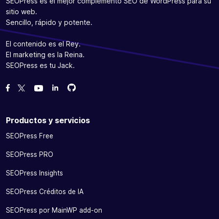
SEOPress es el mejor complemento SEO de WordPress para su
sitio web.
Sencillo, rápido y potente.
El contenido es el Rey.
El marketing es la Reina.
SEOPress es tu Jack.
Bifurcanos en GitHub
Bifurcanos en GitHub
Danos like en Facebook
Síguenos en Twitter
Míranos en YouTube
Productos y servicios
SEOPress Free
SEOPress PRO
SEOPress Insights
SEOPress Créditos de IA
SEOPress por MainWP add-on