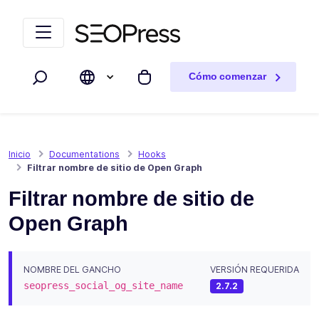
Saltar al contenido
Saltar a la navegación
Cómo comenzar
Buscar
Mi carrito
Inicio
Documentations
Hooks
Filtrar nombre de sitio de Open Graph
Filtrar nombre de sitio de
Open Graph
NOMBRE DEL GANCHO
VERSIÓN REQUERIDA
seopress_social_og_site_name
2.7.2