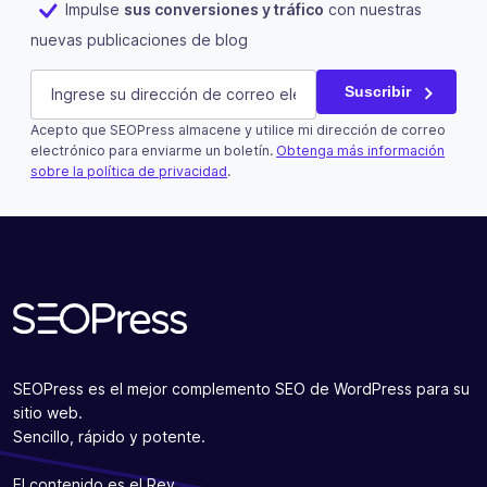
Impulse
sus conversiones y tráfico
con nuestras
nuevas publicaciones de blog
Company
E-mail
(Obligatorio)
Suscribir
Acepto que SEOPress almacene y utilice mi dirección de correo
Este campo es un campo de validación y debe quedar si
electrónico para enviarme un boletín.
Obtenga más información
sobre la política de privacidad
.
Suscribir
SEOPress es el mejor complemento SEO de WordPress para su
sitio web.
Sencillo, rápido y potente.
El contenido es el Rey.