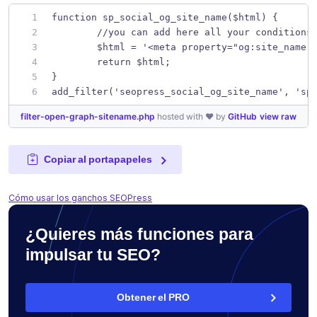
function sp_social_og_site_name($html) { 
	//you can add here all your conditions
	$html = '<meta property="og:site_name"
	return $html;
}
add_filter('seopress_social_og_site_name', 'sp
filter-open-graph-sitename.php
hosted with ❤ by
GitHub
view raw
Copiar al portapapeles
Cómo usar los ganchos SEOPress
¿Quieres más funciones para
impulsar tu SEO?
Obtener el PRO