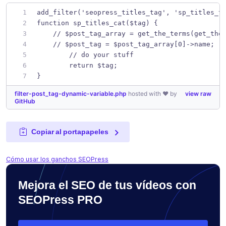
add_filter('seopress_titles_tag', 'sp_titles_t
function sp_titles_cat($tag) {
    // $post_tag_array = get_the_terms(get_the
    // $post_tag = $post_tag_array[0]->name;
	// do your stuff
	return $tag;
}
filter-post_tag-dynamic-variable.php
hosted with ❤ by
view raw
GitHub
Copiar al portapapeles
Cómo usar los ganchos SEOPress
Mejora el SEO de tus vídeos con
SEOPress PRO