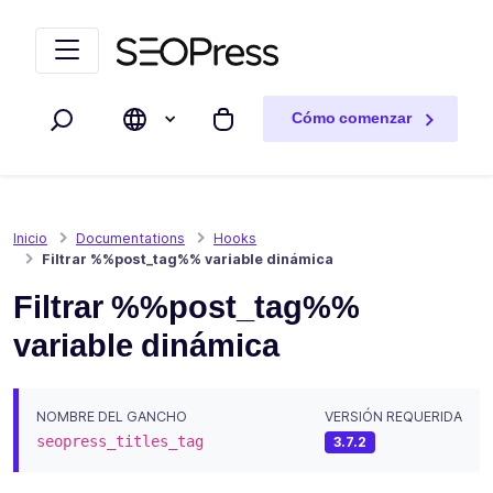
Saltar al contenido
Saltar a la navegación
Cómo comenzar
Buscar
Mi carrito
Inicio
Documentations
Hooks
Filtrar %%post_tag%% variable dinámica
Filtrar %%post_tag%%
variable dinámica
NOMBRE DEL GANCHO
VERSIÓN REQUERIDA
seopress_titles_tag
3.7.2