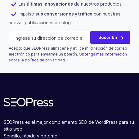
Las
últimas innovaciones
de nuestros productos
Impulse
sus conversiones y tráfico
con nuestras
nuevas publicaciones de blog
Facebook
E-mail
(Obligatorio)
Suscribir
Acepto que SEOPress almacene y utilice mi dirección de correo
Este campo es un campo de validación y debe quedar si
electrónico para enviarme un boletín.
Obtenga más información
sobre la política de privacidad
.
Suscribir
SEOPress es el mejor complemento SEO de WordPress para su
sitio web.
Sencillo, rápido y potente.