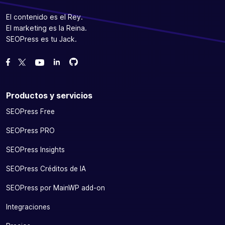
El contenido es el Rey.
El marketing es la Reina.
SEOPress es tu Jack.
Bifurcanos en GitHub
Bifurcanos en GitHub
Danos like en Facebook
Síguenos en Twitter
Míranos en YouTube
Productos y servicios
SEOPress Free
SEOPress PRO
SEOPress Insights
SEOPress Créditos de IA
SEOPress por MainWP add-on
Integraciones