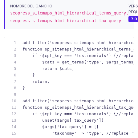
NOMBRE DEL GANCHO
VERS
REQU
seopress_sitemaps_html_hierarchical_terms_query,
7.0
seopress_sitemaps_html_hierarchical_tax_query
add_filter('seopress_sitemaps_html_hierarchica
function sp_sitemaps_html_hierarchical_terms_q
    if ($cpt_key === 'testimonials') {//replac
        $cats = get_terms('type', $args_terms_
        return $cats;
    }
    return;
}
add_filter('seopress_sitemaps_html_hierarchica
function sp_sitemaps_html_hierarchical_tax_que
    if ($cpt_key === 'testimonials') {//replac
        unset($args['tax_query']);
        $args['tax_query'] = [[
            'taxonomy' => 'type', //replace 't