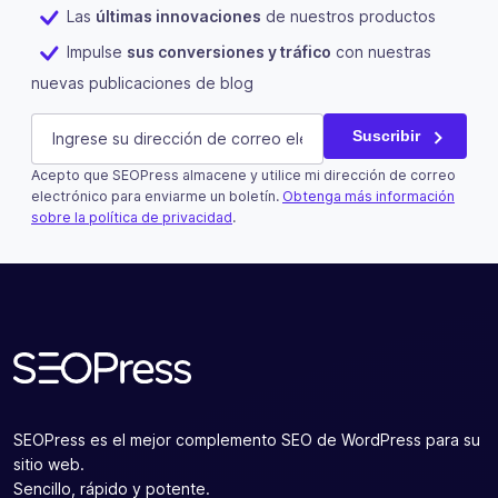
Las
últimas innovaciones
de nuestros productos
Impulse
sus conversiones y tráfico
con nuestras
nuevas publicaciones de blog
Email
E-mail
(Obligatorio)
Suscribir
Acepto que SEOPress almacene y utilice mi dirección de correo
Este campo es un campo de validación y debe quedar si
electrónico para enviarme un boletín.
Obtenga más información
sobre la política de privacidad
.
Suscribir
SEOPress es el mejor complemento SEO de WordPress para su
sitio web.
Sencillo, rápido y potente.