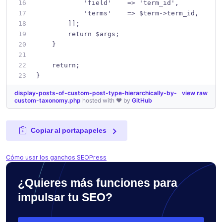
            'field'    => 'term_id',
            'terms'    => $term->term_id,
        ]];
        return $args;
    }
    return;
}
display-posts-of-custom-post-type-hierarchically-by-
view raw
custom-taxonomy.php
hosted with ❤ by
GitHub
Copiar al portapapeles
Cómo usar los ganchos SEOPress
¿Quieres más funciones para
impulsar tu SEO?