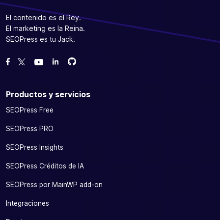
El contenido es el Rey.
El marketing es la Reina.
SEOPress es tu Jack.
Bifurcanos en GitHub
Bifurcanos en GitHub
Danos like en Facebook
Síguenos en Twitter
Míranos en YouTube
Productos y servicios
SEOPress Free
SEOPress PRO
SEOPress Insights
SEOPress Créditos de IA
SEOPress por MainWP add-on
Integraciones