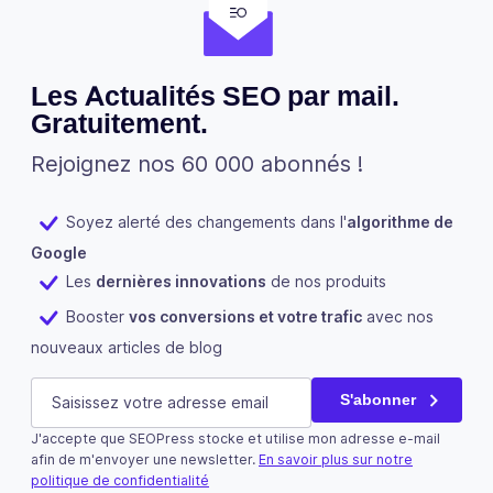
Les Actualités SEO par mail.
Gratuitement.
Rejoignez nos 60 000 abonnés !
Soyez alerté des changements dans l'
algorithme de
Google
Les
dernières innovations
de nos produits
Booster
vos conversions et votre trafic
avec nos
nouveaux articles de blog
Comments
E-mail
(Nécessaire)
S'abonner
J'accepte que SEOPress stocke et utilise mon adresse e-mail
Ce champ n’est utilisé qu’à des fins de validation et devra
afin de m'envoyer une newsletter.
En savoir plus sur notre
politique de confidentialité