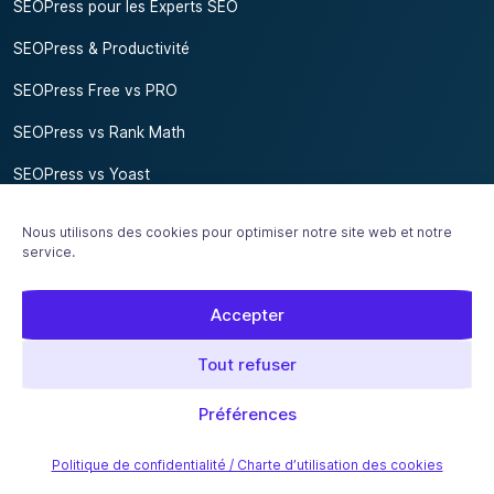
SEOPress pour les Experts SEO
SEOPress & Productivité
SEOPress Free vs PRO
SEOPress vs Rank Math
SEOPress vs Yoast
Support
Nous utilisons des cookies pour optimiser notre site web et notre
service.
Support
Guides
Accepter
Hooks
Tout refuser
SEO Ebooks
Préférences
Guide de démarrage
Politique de confidentialité / Charte d’utilisation des cookies
Glossaire WordPress SEO