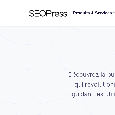
Aller au contenu
Accéder à la navigation
Produits & Services
Découvrez la pu
qui révolution
guidant les uti