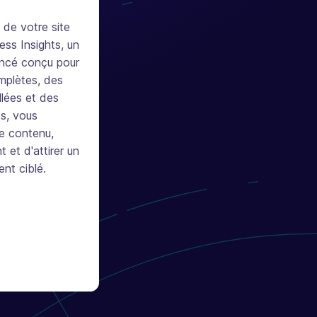
l de votre site
ss Insights, un
ancé conçu pour
mplètes, des
lées et des
es, vous
le contenu,
 et d'attirer un
nt ciblé.