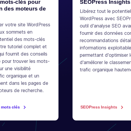
 mots-clés pour
SEOPress Insights
on des moteurs de
Libérez tout le potentie
WordPress avec SEOPre
er votre site WordPress
outil d'analyse SEO av
aux sommets en
fournir des données co
otentiel des mots-clés
recommandations détail
re tutoriel complet et
informations exploitabl
qui fournit des conseils
permettant d'optimiser 
 pour trouver les mots-
d'améliorer le classement
r une visibilité
trafic organique hauteme
fic organique et un
ment dans les pages de
oteurs de recherche.
 mots clés
SEOPress Insights