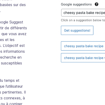
 basées sur des
.
oogle Suggest
ir de différents
e que vous avez
es et les
 L’objectif est
es informations
 recherche en
 susceptibles
du temps et
e l’utilisateur
 pertinentes. Il
ets connexes, à
ou à corriger