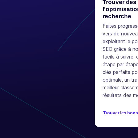
Trouver des
l'optimisati
recherche
Faites progress
vers de nouve
exploitant le p
SEO grâce à not
facile à suivre, 
étape par étape
clés parfaits pou
optimale, un tra
meilleur classe
résultats des m
Trouver les bons