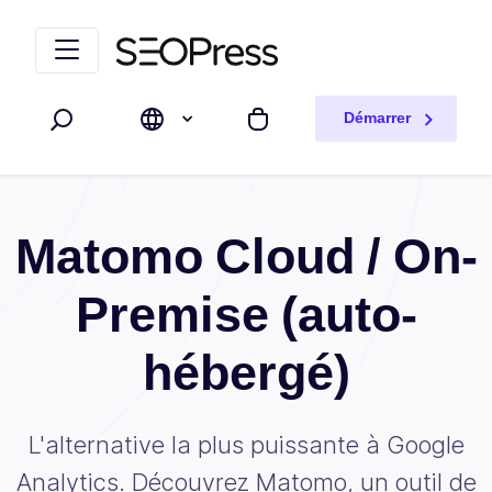
Aller au contenu
Accéder à la navigation
Démarrer
Rechercher
Mon panier
Matomo Cloud / On-
Premise (auto-
hébergé)
L'alternative la plus puissante à Google
Analytics. Découvrez Matomo, un outil de