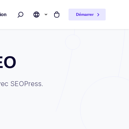
ion
Démarrer
Rechercher
Mon panier
EO
vec SEOPress.