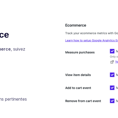
ce
merce
, suivez
ns pertinentes