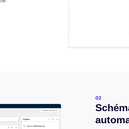
ter
02
Schéma
automa