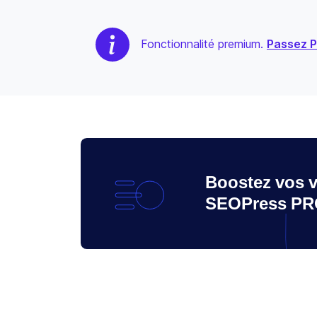
Fonctionnalité premium.
Passez 
Boostez vos v
SEOPress P