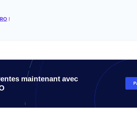
PRO
!
entes maintenant avec
P
RO