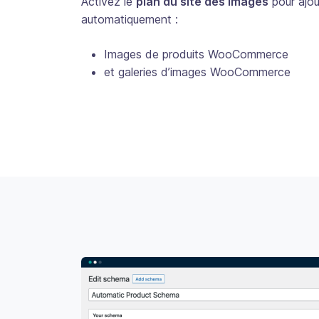
Activez le
plan du site des images
pour ajou
automatiquement :
Images de produits WooCommerce
et galeries d’images WooCommerce