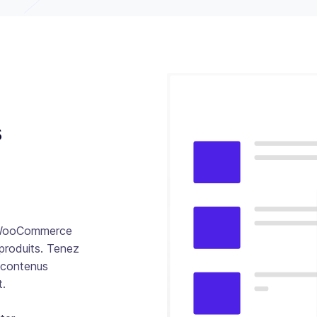
s
ts WooCommerce
produits. Tenez
 contenus
t.