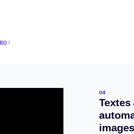
PRO
!
04
Textes 
automa
images