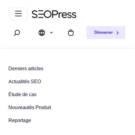
Aller au contenu
Accéder à la navigation
Démarrer
Rechercher
Mon panier
Derniers articles
Actualités SEO
Étude de cas
Nouveautés Produit
Reportage