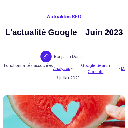
Actualités SEO
L’actualité Google – Juin 2023
Auteur
Benjamin Denis
|
Fonctionnalités associées
Google Search
Analytics
IA
-
-
:
Console
Publié le
13 juillet 2023
|