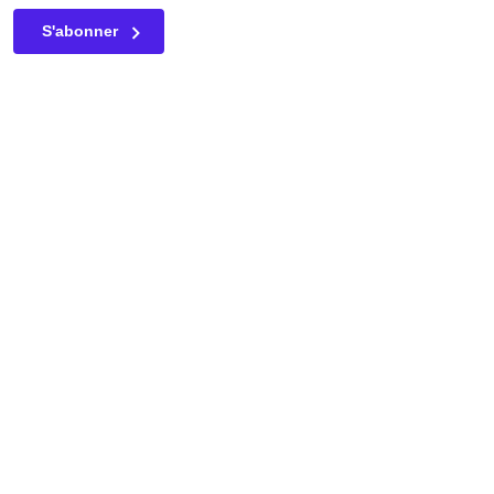
Ce champ n’est utilisé qu’à des fins de validation et devrait
S'abonner