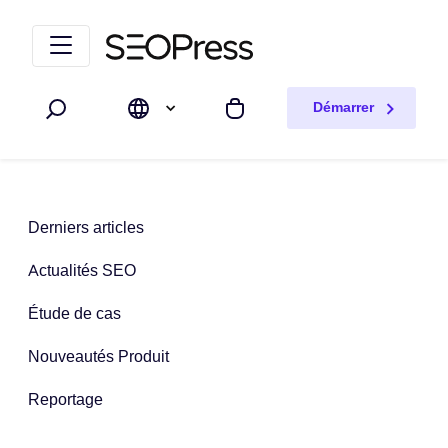
Aller au contenu
Accéder à la navigation
Démarrer
Rechercher
Mon panier
Derniers articles
Actualités SEO
Étude de cas
Nouveautés Produit
Reportage