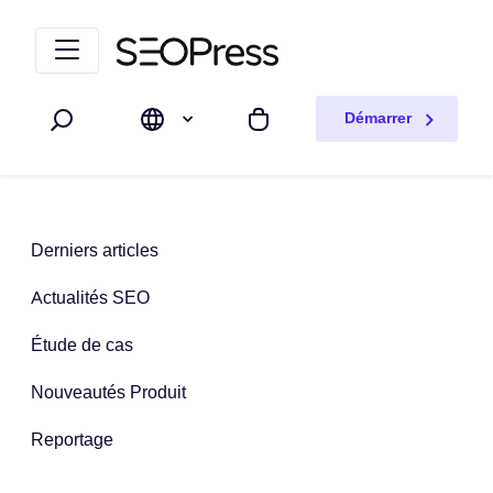
Aller au contenu
Accéder à la navigation
Démarrer
Rechercher
Mon panier
Derniers articles
Actualités SEO
Étude de cas
Nouveautés Produit
Reportage