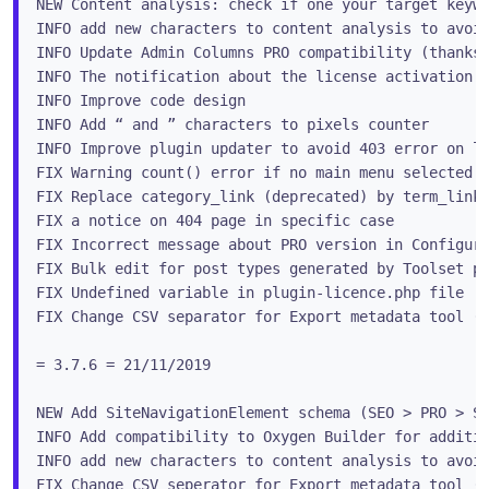
NEW Content analysis: check if one your target keywo
INFO add new characters to content analysis to avoid
INFO Update Admin Columns PRO compatibility (thanks 
INFO The notification about the license activation i
INFO Improve code design

INFO Add “ and ” characters to pixels counter

INFO Improve plugin updater to avoid 403 error on li
FIX Warning count() error if no main menu selected f
FIX Replace category_link (deprecated) by term_link

FIX a notice on 404 page in specific case

FIX Incorrect message about PRO version in Configura
FIX Bulk edit for post types generated by Toolset pl
FIX Undefined variable in plugin-licence.php file

FIX Change CSV separator for Export metadata tool (‘
= 3.7.6 = 21/11/2019

NEW Add SiteNavigationElement schema (SEO > PRO > St
INFO Add compatibility to Oxygen Builder for additio
INFO add new characters to content analysis to avoid
FIX Change CSV seperator for Export metadata tool (‘