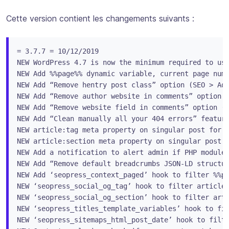
Cette version contient les changements suivants :
= 3.7.7 = 10/12/2019

NEW WordPress 4.7 is now the minimum required to use
NEW Add %%page%% dynamic variable, current page numb
NEW Add “Remove hentry post class” option (SEO > Adv
NEW Add “Remove author website in comments” option (
NEW Add “Remove website field in comments” option (S
NEW Add “Clean manually all your 404 errors” feature
NEW article:tag meta property on singular post for O
NEW article:section meta property on singular post f
NEW Add a notification to alert admin if PHP module 
NEW Add “Remove default breadcrumbs JSON-LD structur
NEW Add ‘seopress_context_paged’ hook to filter %%pa
NEW ‘seopress_social_og_tag’ hook to filter article:
NEW ‘seopress_social_og_section’ hook to filter arti
NEW ‘seopress_titles_template_variables’ hook to fil
NEW ‘seopress_sitemaps_html_post_date’ hook to filte