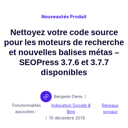
Nouveautés Produit
Nettoyez votre code source
pour les moteurs de recherche
et nouvelles balises métas –
SEOPress 3.7.6 et 3.7.7
disponibles
Auteur
Benjamin Denis
|
Fonctionnalités
Indexation Google &
Réseaux
-
associées :
Bing
sociaux
Publié le
10 décembre 2019
|