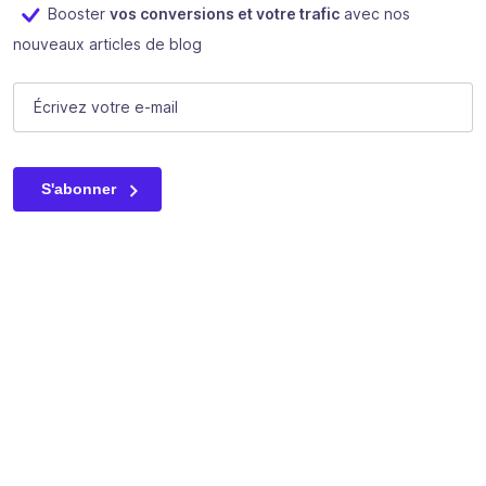
Booster
vos conversions et votre trafic
avec nos
nouveaux articles de blog
Phone
E-mail
(Nécessaire)
Ce champ n’est utilisé qu’à des fins de validation et devrait
S'abonner