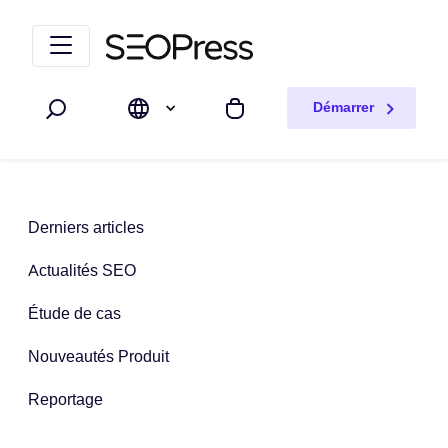
Aller au contenu
Accéder à la navigation
Démarrer
Rechercher
Mon panier
Derniers articles
Actualités SEO
Étude de cas
Nouveautés Produit
Reportage