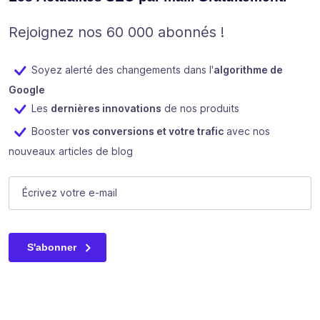
Rejoignez nos 60 000 abonnés !
Soyez alerté des changements dans l'
algorithme de
Google
Les
dernières innovations
de nos produits
Booster
vos conversions et votre trafic
avec nos
nouveaux articles de blog
Email
E-mail
(Nécessaire)
Ce champ n’est utilisé qu’à des fins de validation et devrait
S'abonner