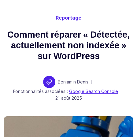
Reportage
Comment réparer « Détectée,
actuellement non indexée »
sur WordPress
Auteur
Benjamin Denis
|
Fonctionnalités associées :
Google Search Console
|
Publié le
21 août 2025