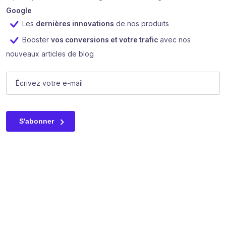
Google
Les
dernières innovations
de nos produits
Booster
vos conversions et votre trafic
avec nos
nouveaux articles de blog
Facebook
E-mail
(Nécessaire)
Ce champ n’est utilisé qu’à des fins de validation et devrait
S'abonner