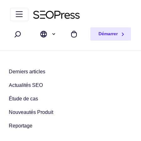
Aller au contenu
Accéder à la navigation
Démarrer
Rechercher
Mon panier
Derniers articles
Actualités SEO
Étude de cas
Nouveautés Produit
Reportage