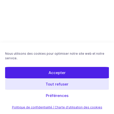
Nous utilisons des cookies pour optimiser notre site web et notre
service.
Accepter
Download "Améliorer le positionnement de
Tout refuser
votre site WordPress grâce au SEO local" ebook
- Free PDF
Préférences
Dans cette série :
Politique de confidentialité / Charte d’utilisation des cookies