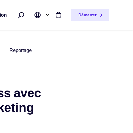
ion
Démarrer
Rechercher
Mon panier
Reportage
ss avec
keting