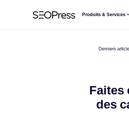
Aller au contenu
Accéder à la navigation
Produits & Services
Derniers articl
Faites
des c