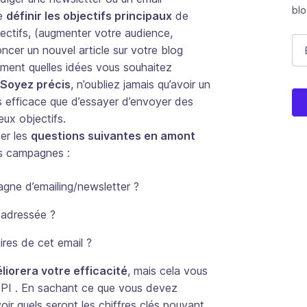
bl
de
définir les objectifs principaux
de
ectifs, (augmenter votre audience,
Fa
E-
cer un nouvel article sur votre blog
ment quelles idées vous souhaitez
Soyez précis
, n’oubliez jamais qu’avoir un
Ce 
us efficace que d’essayer d’envoyer des
ux objectifs.
ser les
questions suivantes en amont
s campagnes :
agne d’emailing/newsletter ?
 adressée ?
aires de cet email ?
iorera votre efficacité
, mais cela vous
 KPI . En sachant ce que vous devez
avoir quels seront les chiffres clés pouvant