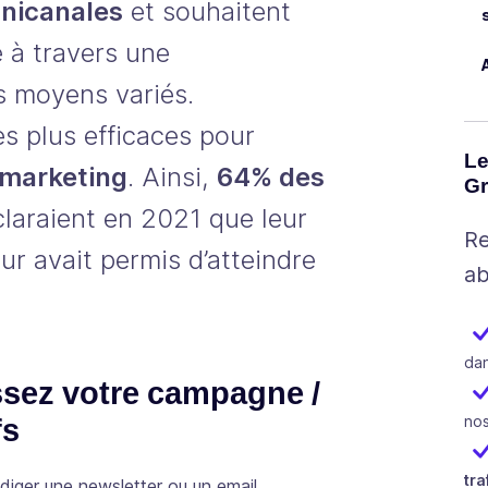
nicanales
et souhaitent
 à travers une
 moyens variés.
s plus efficaces pour
Le
 marketing
. Ainsi,
64% des
Gr
laraient en 2021 que leur
Re
eur avait permis d’atteindre
ab
dan
ssez votre campagne /
fs
nos
tra
ger une newsletter ou un email