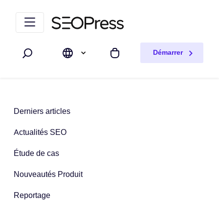
Aller au contenu
Accéder à la navigation
Démarrer
Rechercher
Mon panier
Derniers articles
Actualités SEO
Étude de cas
Nouveautés Produit
Reportage