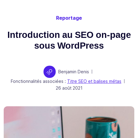
Reportage
Introduction au SEO on-page
sous WordPress
Auteur
Benjamin Denis
|
Fonctionnalités associées :
Titre SEO et balises métas
|
Publié le
26 août 2021