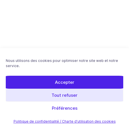
Nous utilisons des cookies pour optimiser notre site web et notre
service.
Accepter
Download "Améliorez votre classement en
Tout refuser
modifiant votre site (on-page)" ebook - Free
PDF
Préférences
Dans cette série :
Politique de confidentialité / Charte d’utilisation des cookies