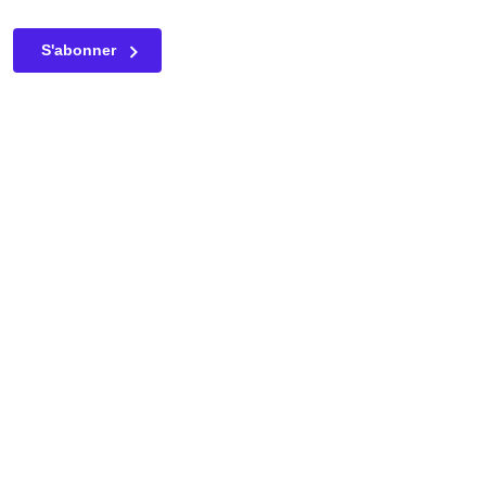
Ce champ n’est utilisé qu’à des fins de validation et devrait
S'abonner