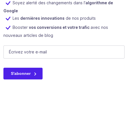
Soyez alerté des changements dans l'
algorithme de
Google
Les
dernières innovations
de nos produits
Booster
vos conversions et votre trafic
avec nos
nouveaux articles de blog
Facebook
E-mail
(Nécessaire)
Ce champ n’est utilisé qu’à des fins de validation et devrait
S'abonner