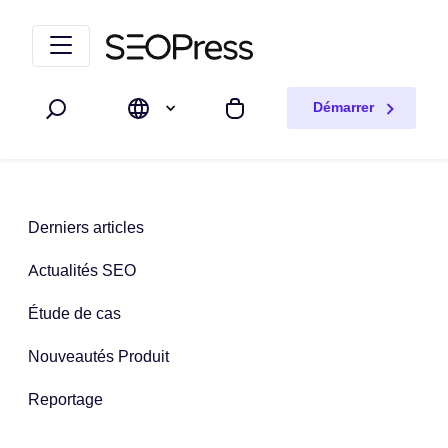
Aller au contenu
Accéder à la navigation
Démarrer
Rechercher
Mon panier
Derniers articles
Actualités SEO
Étude de cas
Nouveautés Produit
Reportage