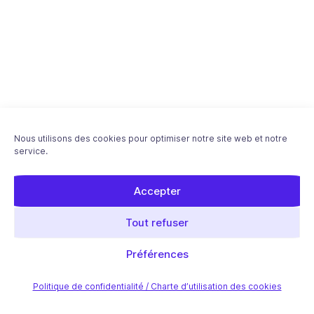
Nous utilisons des cookies pour optimiser notre site web et notre
service.
Accepter
Download "Découvrez l’Avenir du Copywriting
SEO avec l’IA : Votre Guide Ultime" ebook - Free
Tout refuser
PDF
Article précédent
Préférences
Article suivant
Politique de confidentialité / Charte d’utilisation des cookies