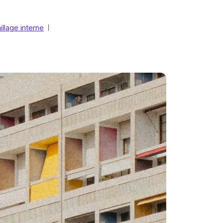
illage interne
|