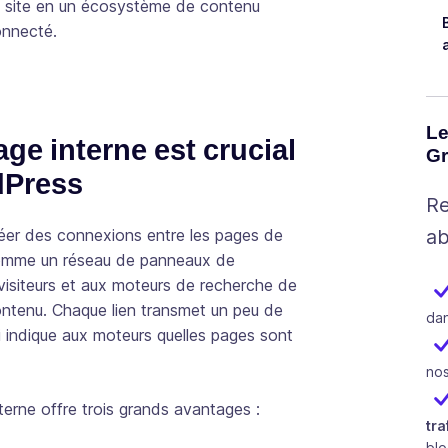
e site en un écosystème de contenu
onnecté.
Le
age interne est crucial
Gr
dPress
Re
réer des connexions entre les pages de
ab
 comme un réseau de panneaux de
 visiteurs et aux moteurs de recherche de
ontenu. Chaque lien transmet un peu de
dan
ui indique aux moteurs quelles pages sont
nos
terne offre trois grands avantages :
tra
bl