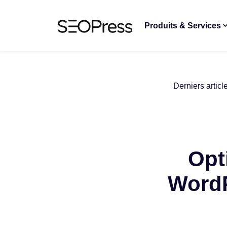
Aller au contenu
Accéder à la navigation
Produits & Services
Derniers articl
Opt
WordP