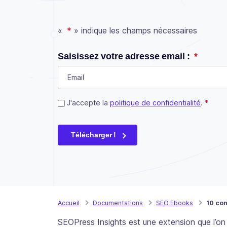
«
*
» indique les champs nécessaires
Instagram
Saisissez votre adresse email :
*
Ce champ n’est utilisé qu’à des fins de validat
Consent
J'accepte la
*
politique de confidentialité
.
*
Télécharger !
Accueil
Documentations
SEO Ebooks
10 con
SEOPress Insights est une extension que l’o