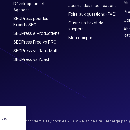
étu
Développeurs et
Journal des modifications
Agences
Pro
Foire aux questions (FAQ)
SEOPress pour les
Co
Ouvrir un ticket de
Experts SEO
support
Ab
SEOPress & Productivité
let
Mon compte
SEOPress Free vs PRO
SEOPress vs Rank Math
SEOPress vs Yoast
ice.
Politique de confidentialité / cookies
CGV
Plan de site
Hébergé par