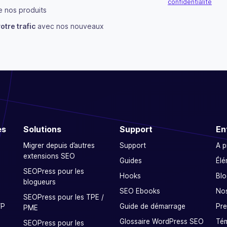
confidentialité
 nos produits
S'abonner
otre trafic
avec nos nouveaux
es
Solutions
Support
En
Migrer depuis d’autres
Support
A 
extensions SEO
Guides
Élé
SEOPress pour les
Hooks
Blo
blogueurs
SEO Ebooks
Nos
SEOPress pour les TPE /
WP
Guide de démarrage
Pre
PME
Glossaire WordPress SEO
Tém
SEOPress pour les