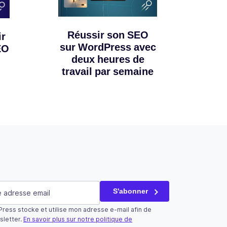
Réussir son SEO
ir
sur WordPress avec
EO
deux heures de
travail par semaine
saire)
S'abonner
ress stocke et utilise mon adresse e-mail afin de
tilisé qu’à des fins de validation et devrait rester inchangé.
sletter.
En savoir plus sur notre politique de