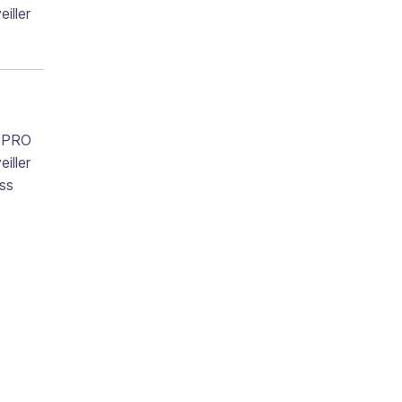
iller
t PRO
iller
ess