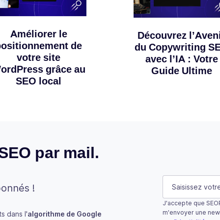
Améliorer le
Découvrez l’Aven
positionnement de
du Copywriting S
votre site
avec l’IA : Votre
ordPress grâce au
Guide Ultime
SEO local
 SEO par mail.
X/Twitter
E-mail
(Néces
bonnés !
J'accepte que SEOP
Ce champ n’est u
m'envoyer une new
 dans l'
algorithme de Google