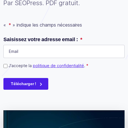
Par SEOPress. PDF gratuit.
«
*
» indique les champs nécessaires
URL
Saisissez votre adresse email :
*
Ce champ n’est utilisé qu’à des fins de validation et devrait
Consent
J'accepte la
*
politique de confidentialité
.
*
Télécharger !