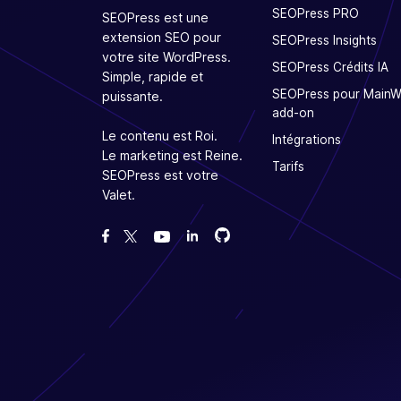
SEOPress PRO
SEOPress est une
extension SEO pour
SEOPress Insights
votre site WordPress.
SEOPress Crédits IA
Simple, rapide et
SEOPress pour Main
puissante.
add-on
Le contenu est Roi.
Intégrations
Le marketing est Reine.
Tarifs
SEOPress est votre
Valet.
Forcez-nous sur GitHub
Forcez-nous sur GitHub
Likez notre page Facebook
Suivez-nous sur Twitter
Nous voir sur YouTube