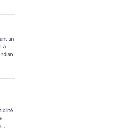
ant un
e à
Indian
bilité
e
au…