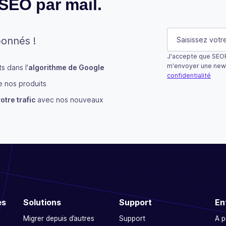
 SEO par mail.
X/Twitter
E-mail
(Néces
bonnés !
J'accepte que SEOP
Ce champ n’est u
m'envoyer une new
 dans l'
algorithme de Google
confidentialité
 nos produits
S'abonner
otre trafic
avec nos nouveaux
es
Solutions
Support
En
Migrer depuis d’autres
Support
A 