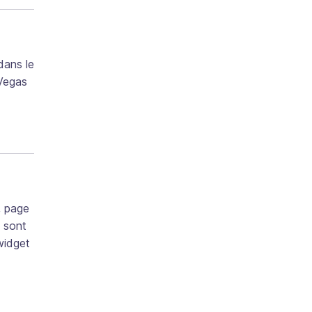
dans le
 Vegas
, page
… sont
 widget