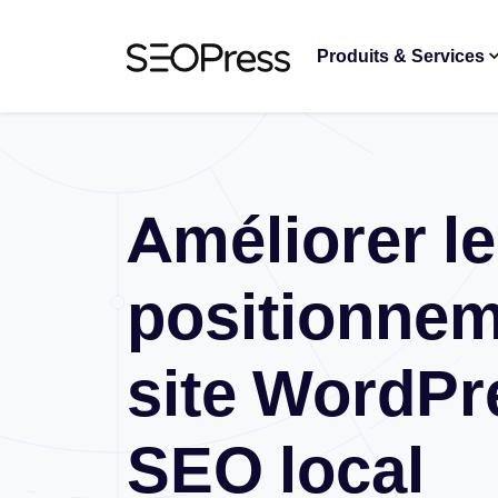
Aller au contenu
Accéder à la navigation
Produits & Services
Améliorer le
positionnem
site WordPr
SEO local