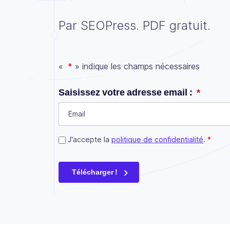
Par SEOPress. PDF gratuit.
«
*
» indique les champs nécessaires
Facebook
Saisissez votre adresse email :
*
Ce champ n’est utilisé qu’à des fins de validat
Consent
J'accepte la
*
politique de confidentialité
.
*
Télécharger !