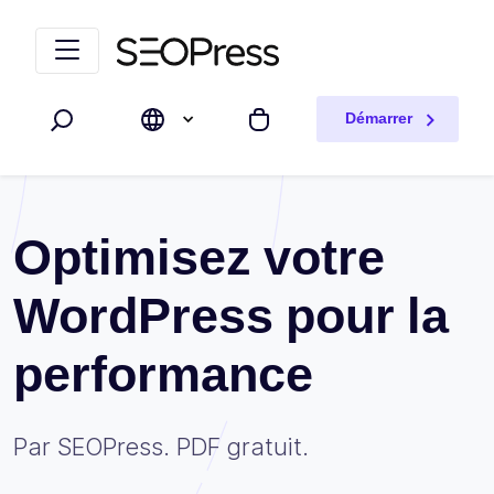
Aller au contenu
Accéder à la navigation
Démarrer
Rechercher
Mon panier
Optimisez votre
WordPress pour la
performance
Par SEOPress. PDF gratuit.