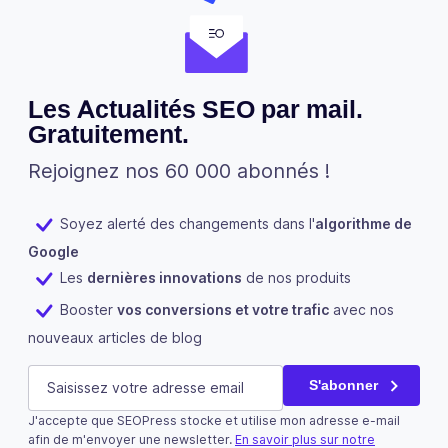
Les Actualités SEO par mail.
Gratuitement.
Rejoignez nos 60 000 abonnés !
Soyez alerté des changements dans l'
algorithme de
Google
Les
dernières innovations
de nos produits
Booster
vos conversions et votre trafic
avec nos
nouveaux articles de blog
Email
E-mail
(Nécessaire)
S'abonner
J'accepte que SEOPress stocke et utilise mon adresse e-mail
Ce champ n’est utilisé qu’à des fins de validation et devra
afin de m'envoyer une newsletter.
En savoir plus sur notre