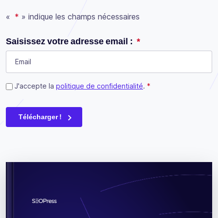
«
*
» indique les champs nécessaires
Comments
Saisissez votre adresse email :
*
Ce champ n’est utilisé qu’à des fins de validation et devrait
Consent
J'accepte la
*
politique de confidentialité
.
*
Télécharger !