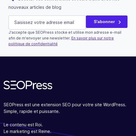
nouveaux articles de blog
Name
E-mail
(Nécessaire)
S'abonner
J'accepte que SEOPress stocke et utilise mon adresse e-mail
Ce champ n’est utilisé qu’à des fins de validation et devra
afin de m'envoyer une newsletter.
En savoir plus sur notre
politique de confidentialité
S'abonner
SEOPress est une extension SEO pour votre site WordPress.
Simple, rapide et puissante.
Le contenu est Roi.
Le marketing est Reine.