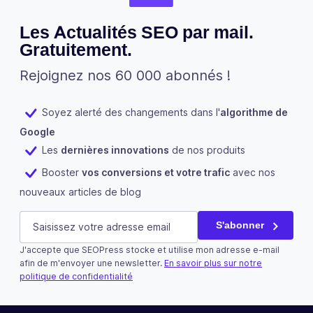
Les Actualités SEO par mail.
Gratuitement.
Rejoignez nos 60 000 abonnés !
Soyez alerté des changements dans l'
algorithme de
Google
Les
dernières innovations
de nos produits
Booster
vos conversions et votre trafic
avec nos
nouveaux articles de blog
Comments
E-mail
(Nécessaire)
S'abonner
J'accepte que SEOPress stocke et utilise mon adresse e-mail
Ce champ n’est utilisé qu’à des fins de validation et devra
afin de m'envoyer une newsletter.
En savoir plus sur notre
politique de confidentialité
S'abonner