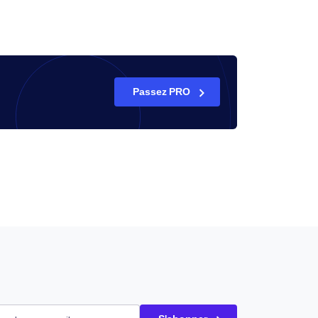
Passez PRO
saire)