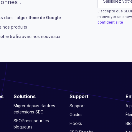
bonnés !
J'accepte que SEOP
Ce champ n’est u
m'envoyer une new
 dans l'
algorithme de Google
confidentialité
 nos produits
S'abonner
otre trafic
avec nos nouveaux
es
Solutions
Support
En
Migrer depuis d’autres
Support
A 
extensions SEO
Guides
Élé
SEOPress pour les
Hooks
Blo
blogueurs