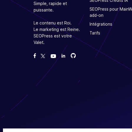
SEOPress Crédits IA
Simple, rapide et
SEOPress pour Main
puissante.
add-on
Le contenu est Roi.
Intégrations
Le marketing est Reine.
Tarifs
SEOPress est votre
Valet.
Forcez-nous sur GitHub
Forcez-nous sur GitHub
Likez notre page Facebook
Suivez-nous sur Twitter
Nous voir sur YouTube