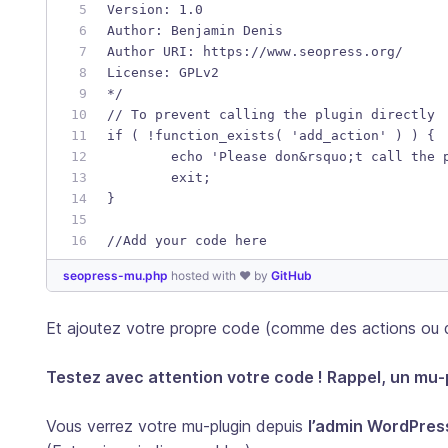
Version: 1.0
Author: Benjamin Denis
Author URI: https://www.seopress.org/
License: GPLv2
*/
// To prevent calling the plugin directly
if ( !function_exists( 'add_action' ) ) {
	echo 'Please don&rsquo;t call the 
	exit;
}
//Add your code here
seopress-mu.php
hosted with ❤ by
GitHub
Et ajoutez votre propre code (comme des actions ou de
Testez avec attention votre code ! Rappel, un mu-p
Vous verrez votre mu-plugin depuis
l’admin WordPres