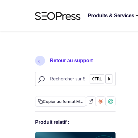
Aller au contenu
Accéder à la navigation
Produits & Services
Retour au support
Rechercher des ressources sur SEOPress
CTRL
k
Copier au format Markdown
Produit relatif :