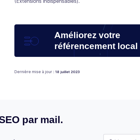
(Extensions indispensables).
Améliorez votre
référencement local
Publié le
21 janvier 2021
Dernière mise à jour :
18 juillet 2023
 SEO par mail.
Company
E-mail
(Néces