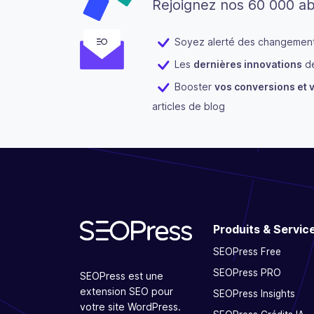
Rejoignez nos 60 000 a
Soyez alerté des changements
Les
dernières innovations
de
Booster
vos conversions et v
articles de blog
Produits & Servic
SEOPress Free
SEOPress PRO
SEOPress est une
extension SEO pour
SEOPress Insights
votre site WordPress.