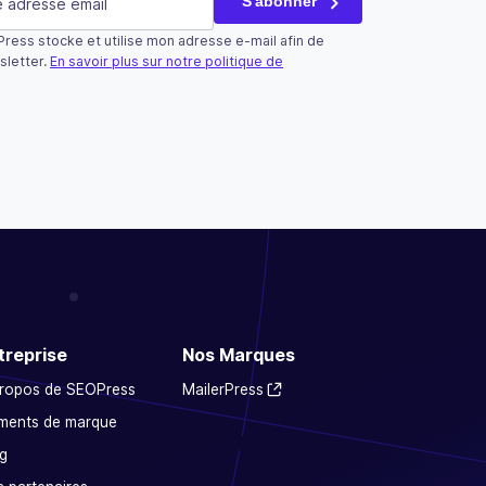
S'abonner
ress stocke et utilise mon adresse e-mail afin de
tilisé qu’à des fins de validation et devrait rester inchangé.
sletter.
En savoir plus sur notre politique de
treprise
Nos Marques
propos de SEOPress
MailerPress
ments de marque
g