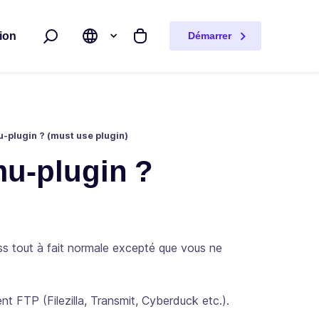
ion
Démarrer
Rechercher
Mon panier
plugin ? (must use plugin)
u-plugin ?
s tout à fait normale excepté que vous ne
ent FTP (Filezilla, Transmit, Cyberduck etc.).