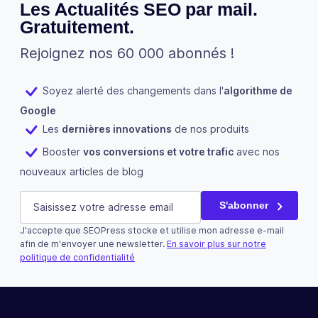
Les Actualités SEO par mail.
Gratuitement.
Rejoignez nos 60 000 abonnés !
Soyez alerté des changements dans l'
algorithme de
Google
Les
dernières innovations
de nos produits
Booster
vos conversions et votre trafic
avec nos
nouveaux articles de blog
Facebook
E-mail
(Nécessaire)
S'abonner
J'accepte que SEOPress stocke et utilise mon adresse e-mail
Ce champ n’est utilisé qu’à des fins de validation et devra
afin de m'envoyer une newsletter.
En savoir plus sur notre
politique de confidentialité
S'abonner