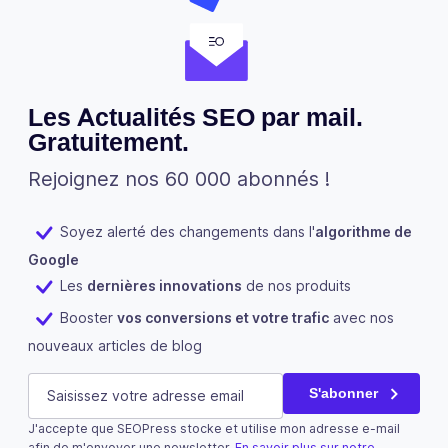
Les Actualités SEO par mail.
Gratuitement.
Rejoignez nos 60 000 abonnés !
Soyez alerté des changements dans l'
algorithme de
Google
Les
dernières innovations
de nos produits
Booster
vos conversions et votre trafic
avec nos
nouveaux articles de blog
LinkedIn
E-mail
(Nécessaire)
S'abonner
J'accepte que SEOPress stocke et utilise mon adresse e-mail
Ce champ n’est utilisé qu’à des fins de validation et devra
afin de m'envoyer une newsletter.
En savoir plus sur notre