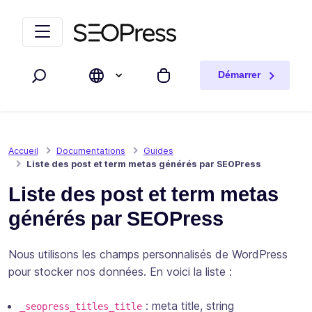
Aller au contenu
Accéder à la navigation
Démarrer
Rechercher
Mon panier
Accueil
Documentations
Guides
Liste des post et term metas générés par SEOPress
Liste des post et term metas
générés par SEOPress
Nous utilisons les champs personnalisés de WordPress
pour stocker nos données. En voici la liste :
: meta title,
string
_seopress_titles_title