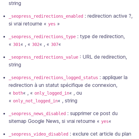
string
: redirection active ?,
_seopress_redirections_enabled
si vrai retourne «
»
yes
: type de redirection,
_seopress_redirections_type
«
« , «
« , «
«
301
302
307
: URL de redirection,
_seopress_redirections_value
string
: appliquer la
_seopress_redirections_logged_status
redirection à un statut spécifique de connexion,
«
« , «
« , ou
both
only_logged_in
«
« , string
only_not_logged_in
: supprimer ce post du
_seopress_news_disabled
sitemap Google News,
si vrai retourne «
«
yes
: exclure cet article du plan
_seopress_video_disabled