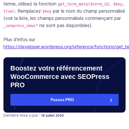
terme, utilisez la fonction
get_term_meta($term_id, $key,
. Remplacez
par le nom du champ personnalisé
true)
$key
(voir la liste, les champs personnalisés commençant par
ne sont pas disponibles).
_seopress_news*
Plus d’infos sur
https://developer.wordpress.org/reference/functions/get_
Boostez votre référencement
WooCommerce avec SEOPress
PRO
Passez PRO
Publié le
14 août 2017
Dernière mise à jour :
18 juillet 2023