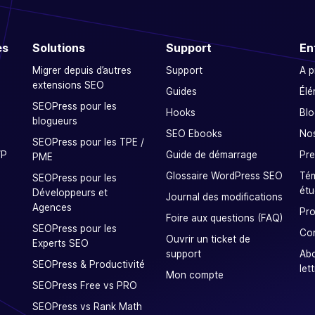
es
Solutions
Support
En
Migrer depuis d’autres
Support
A 
extensions SEO
Guides
Élé
SEOPress pour les
Hooks
Blo
blogueurs
SEO Ebooks
Nos
SEOPress pour les TPE /
WP
Guide de démarrage
Pre
PME
Glossaire WordPress SEO
Tém
SEOPress pour les
étu
Développeurs et
Journal des modifications
Agences
Pro
Foire aux questions (FAQ)
SEOPress pour les
Co
Ouvrir un ticket de
Experts SEO
support
Ab
SEOPress & Productivité
let
Mon compte
SEOPress Free vs PRO
SEOPress vs Rank Math