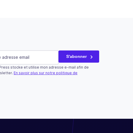
saire)
S'abonner
ress stocke et utilise mon adresse e-mail afin de
tilisé qu’à des fins de validation et devrait rester inchangé.
sletter.
En savoir plus sur notre politique de