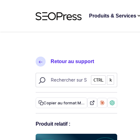
Aller au contenu
Accéder à la navigation
Produits & Services
Retour au support
Rechercher des ressources sur SEOPress
CTRL
k
Copier au format Markdown
Produit relatif :