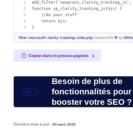
add_filter('seopress_clarity_tracking_js',
function sp_clarity_tracking_js($js) {
    //do your stuff
    return $js;
}
filter-microsoft-clarity-tracking-code.php
hosted with ❤ by
GitH
Copier dans le presse-papiers
Besoin de plus de
fonctionnalités pour
booster votre SEO ?
Publié le
30 mars 2022
Dernière mise à jour :
30 mars 2022