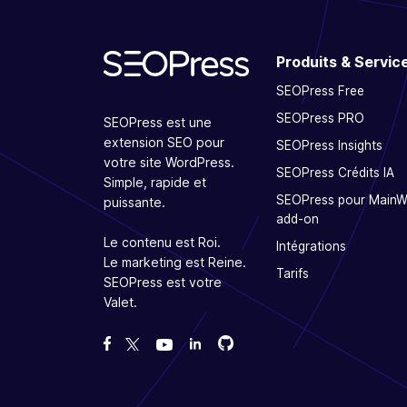
Produits & Servic
SEOPress Free
SEOPress PRO
SEOPress est une
extension SEO pour
SEOPress Insights
votre site WordPress.
SEOPress Crédits IA
Simple, rapide et
SEOPress pour Main
puissante.
add-on
Le contenu est Roi.
Intégrations
Le marketing est Reine.
Tarifs
SEOPress est votre
Valet.
Forcez-nous sur GitHub
Forcez-nous sur GitHub
Likez notre page Facebook
Suivez-nous sur Twitter
Nous voir sur YouTube