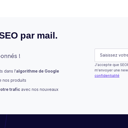
 SEO par mail.
Company
E-mail
(Néces
bonnés !
J'accepte que SEOP
Ce champ n’est u
m'envoyer une new
 dans l'
algorithme de Google
confidentialité
 nos produits
S'abonner
otre trafic
avec nos nouveaux