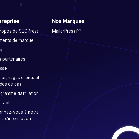
treprise
Nos Marques
propos de SEOPress
MailerPress
ments de marque
g
 partenaires
sse
oignages clients et
des de cas
gramme d’affiliation
ntact
onnez-vous à notre
tre d’information