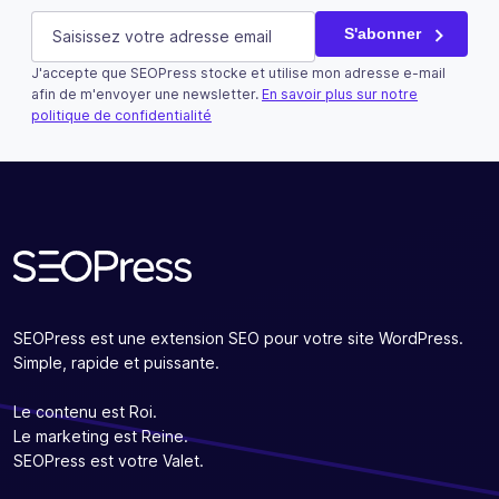
Facebook
E-mail
(Nécessaire)
S'abonner
J'accepte que SEOPress stocke et utilise mon adresse e-mail
Ce champ n’est utilisé qu’à des fins de validation et devra
afin de m'envoyer une newsletter.
En savoir plus sur notre
politique de confidentialité
S'abonner
SEOPress est une extension SEO pour votre site WordPress.
Simple, rapide et puissante.
Le contenu est Roi.
Le marketing est Reine.
SEOPress est votre Valet.