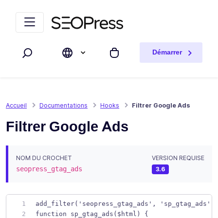
Aller au contenu
Accéder à la navigation
Démarrer
Rechercher
Mon panier
Accueil
Documentations
Hooks
Filtrer Google Ads
Filtrer Google Ads
NOM DU CROCHET
VERSION REQUISE
seopress_gtag_ads
3.6
add_filter('seopress_gtag_ads', 'sp_gtag_ads')
function sp_gtag_ads($html) {