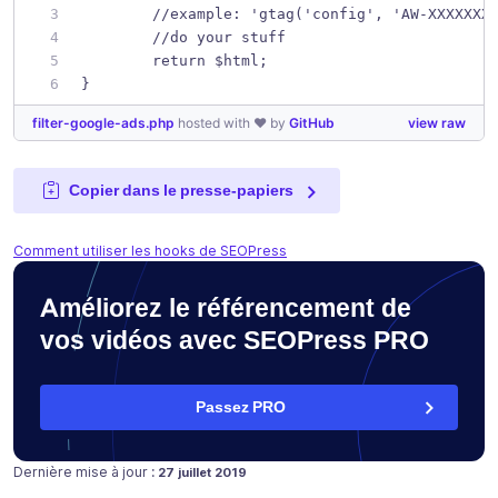
	//example: 'gtag('config', 'AW-XXXXXXX
	//do your stuff
	return $html;
}
filter-google-ads.php
hosted with ❤ by
GitHub
view raw
Copier dans le presse-papiers
Comment utiliser les hooks de SEOPress
Améliorez le référencement de
vos vidéos avec SEOPress PRO
Passez PRO
Publié le
Dernière mise à jour :
27 juillet 2019