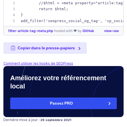
	//$html = <meta property="article:tag"
	return $html;
}
add_filter('seopress_social_og_tag', 'sp_socia
filter-article-tag-meta.php
hosted with ❤ by
GitHub
view raw
Copier dans le presse-papiers
Comment utiliser les hooks de SEOPress
Améliorez votre référencement
local
Passez PRO
Publié le
23 novembre 2019
Dernière mise à jour :
29 septembre 2021