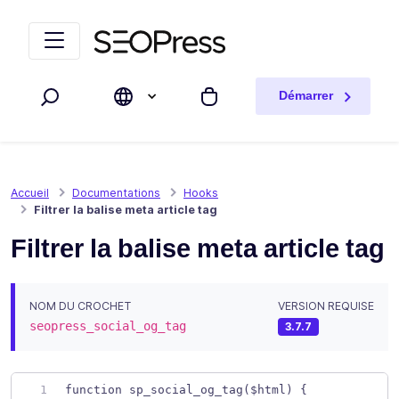
Aller au contenu
Accéder à la navigation
Démarrer
Rechercher
Mon panier
Accueil
Documentations
Hooks
Filtrer la balise meta article tag
Filtrer la balise meta article tag
NOM DU CROCHET
VERSION REQUISE
seopress_social_og_tag
3.7.7
function sp_social_og_tag($html) {