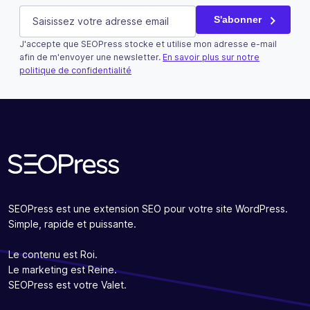
Phone
E-mail
(Nécessaire)
S'abonner
J'accepte que SEOPress stocke et utilise mon adresse e-mail
Ce champ n’est utilisé qu’à des fins de validation et devra
afin de m'envoyer une newsletter.
En savoir plus sur notre
politique de confidentialité
S'abonner
SEOPress est une extension SEO pour votre site WordPress.
Simple, rapide et puissante.
Le contenu est Roi.
Le marketing est Reine.
SEOPress est votre Valet.