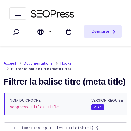
Aller au contenu
Accéder à la navigation
Démarrer
Rechercher
Mon panier
Accueil
Documentations
Hooks
Filtrer la balise titre (meta title)
Filtrer la balise titre (meta title)
NOM DU CROCHET
VERSION REQUISE
seopress_titles_title
2.7.1
function sp_titles_title($html) { 