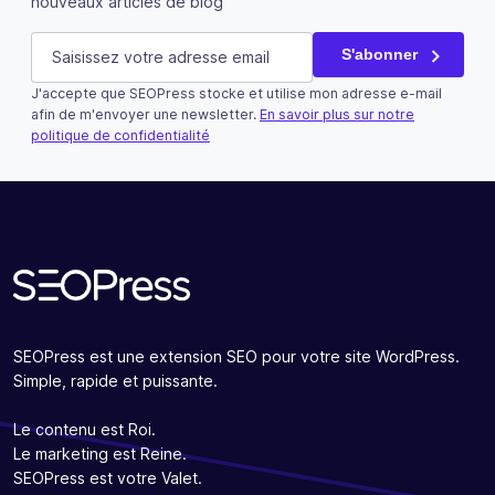
nouveaux articles de blog
Company
E-mail
(Nécessaire)
S'abonner
J'accepte que SEOPress stocke et utilise mon adresse e-mail
Ce champ n’est utilisé qu’à des fins de validation et devra
afin de m'envoyer une newsletter.
En savoir plus sur notre
politique de confidentialité
S'abonner
SEOPress est une extension SEO pour votre site WordPress.
Simple, rapide et puissante.
Le contenu est Roi.
Le marketing est Reine.
SEOPress est votre Valet.