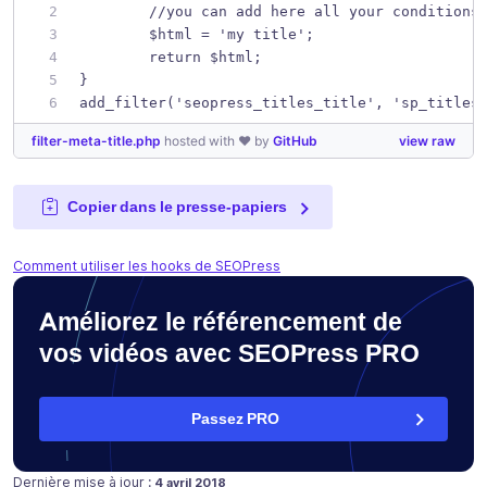
	//you can add here all your conditions
	$html = 'my title';
	return $html;
}
add_filter('seopress_titles_title', 'sp_titles
filter-meta-title.php
hosted with ❤ by
GitHub
view raw
Copier dans le presse-papiers
Comment utiliser les hooks de SEOPress
Améliorez le référencement de
vos vidéos avec SEOPress PRO
Passez PRO
Publié le
Dernière mise à jour :
4 avril 2018