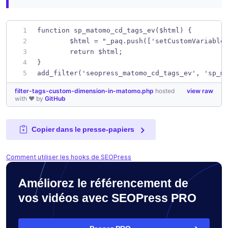
function sp_matomo_cd_tags_ev($html) {
	$html = "_paq.push(['setCustomVariable
	return $html;
}
add_filter('seopress_matomo_cd_tags_ev', 'sp_m
filter-tags-custom-dimension-in-matomo.php
hosted
view raw
with ❤ by
GitHub
Copier dans le presse-papiers
Comment utiliser les hooks de SEOPress
Améliorez le référencement de
vos vidéos avec SEOPress PRO