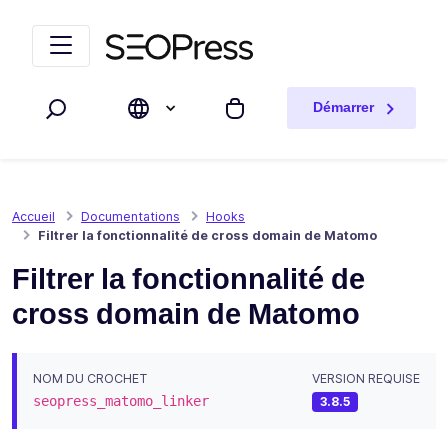
Aller au contenu
Accéder à la navigation
Démarrer
Rechercher
Mon panier
Accueil
Documentations
Hooks
Filtrer la fonctionnalité de cross domain de Matomo
Filtrer la fonctionnalité de
cross domain de Matomo
NOM DU CROCHET
VERSION REQUISE
seopress_matomo_linker
3.8.5