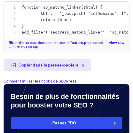
function sp_matomo_linker($html) {
	$html = "_paq.push(['setDomains', [".$
	return $html;
}
add_filter('seopress_matomo_linker', 'sp_matom
filter-the-cross-domains-matomo-feature.php
hosted
view raw
with ❤ by
GitHub
Copier dans le presse-papiers
Comment utiliser les hooks de SEOPress
Besoin de plus de fonctionnalités
pour booster votre SEO ?
Passez PRO