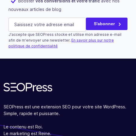
Booster
vos conversions et votre trafic
avec nos
nouveaux articles de blog
LinkedIn
E-mail
(Nécessaire)
S'abonner
J'accepte que SEOPress stocke et utilise mon adresse e-mail
Ce champ n’est utilisé qu’à des fins de validation et devra
afin de m'envoyer une newsletter.
En savoir plus sur notre
politique de confidentialité
S'abonner
SEOPress est une extension SEO pour votre site WordPress.
Simple, rapide et puissante.
Le contenu est Roi.
Le marketing est Reine.