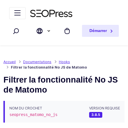
Aller au contenu
Accéder à la navigation
Démarrer
Rechercher
Mon panier
Accueil
Documentations
Hooks
Filtrer la fonctionnalité No JS de Matomo
Filtrer la fonctionnalité No JS
de Matomo
NOM DU CROCHET
VERSION REQUISE
seopress_matomo_no_js
3.8.5