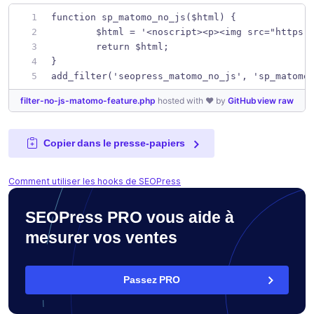
function sp_matomo_no_js($html) {
	$html = '<noscript><p><img src="https:
	return $html;
}
add_filter('seopress_matomo_no_js', 'sp_matomo
filter-no-js-matomo-feature.php
hosted with ❤ by
GitHub
view raw
Copier dans le presse-papiers
Comment utiliser les hooks de SEOPress
SEOPress PRO vous aide à
mesurer vos ventes
Passez PRO