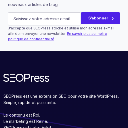
nouveaux articles de blog
Name
E-mail
(Nécessaire)
S'abonner
J'accepte que SEOPress stocke et utilise mon adresse e-mail
Ce champ n’est utilisé qu’à des fins de validation et devra
afin de m'envoyer une newsletter.
En savoir plus sur notre
politique de confidentialité
S'abonner
SEOPress est une extension SEO pour votre site WordPress.
Simple, rapide et puissante.
Le contenu est Roi.
Le marketing est Reine.
SEOPress est votre Valet.