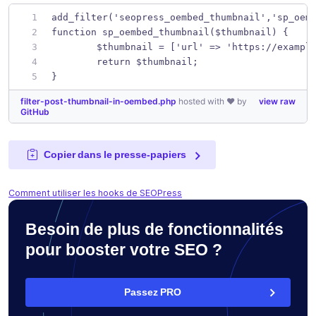
add_filter('seopress_oembed_thumbnail','sp_oem
function sp_oembed_thumbnail($thumbnail) {
	$thumbnail = ['url' => 'https://exampl
	return $thumbnail;
}
filter-post-thumbnail-in-oembed.php
hosted with ❤ by
view raw
GitHub
Copier dans le presse-papiers
Comment utiliser les hooks de SEOPress
Besoin de plus de fonctionnalités
pour booster votre SEO ?
Passez PRO