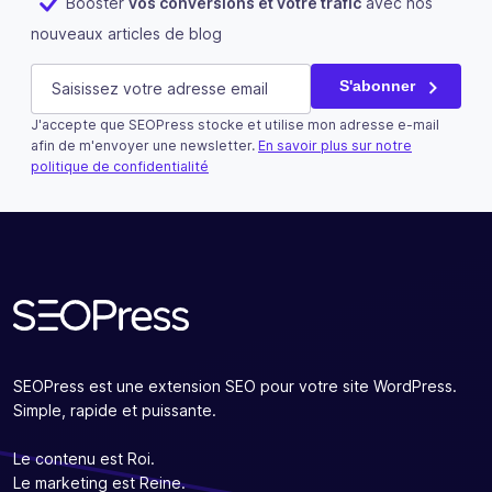
Booster
vos conversions et votre trafic
avec nos
nouveaux articles de blog
Company
E-mail
(Nécessaire)
S'abonner
J'accepte que SEOPress stocke et utilise mon adresse e-mail
Ce champ n’est utilisé qu’à des fins de validation et devra
afin de m'envoyer une newsletter.
En savoir plus sur notre
politique de confidentialité
S'abonner
SEOPress est une extension SEO pour votre site WordPress.
Simple, rapide et puissante.
Le contenu est Roi.
Le marketing est Reine.