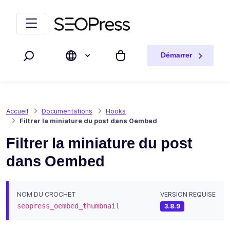
Aller au contenu
Accéder à la navigation
Démarrer
Rechercher
Mon panier
Accueil
Documentations
Hooks
Filtrer la miniature du post dans Oembed
Filtrer la miniature du post
dans Oembed
NOM DU CROCHET
VERSION REQUISE
seopress_oembed_thumbnail
3.8.9