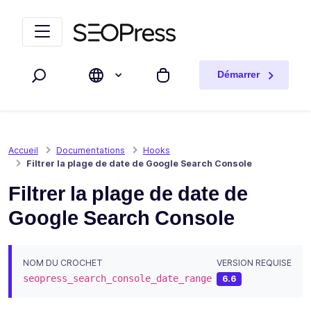
Aller au contenu
Accéder à la navigation
Démarrer
Rechercher
Mon panier
Accueil
Documentations
Hooks
Filtrer la plage de date de Google Search Console
Filtrer la plage de date de
Google Search Console
NOM DU CROCHET
VERSION REQUISE
seopress_search_console_date_range
6.6