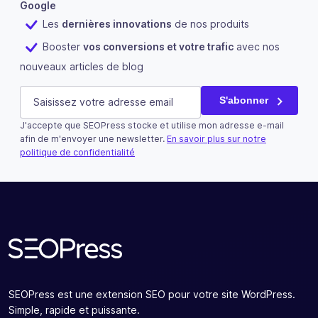
Google
Les
dernières innovations
de nos produits
Booster
vos conversions et votre trafic
avec nos
nouveaux articles de blog
Phone
E-mail
(Nécessaire)
S'abonner
J'accepte que SEOPress stocke et utilise mon adresse e-mail
Ce champ n’est utilisé qu’à des fins de validation et devra
afin de m'envoyer une newsletter.
En savoir plus sur notre
politique de confidentialité
S'abonner
SEOPress est une extension SEO pour votre site WordPress.
Simple, rapide et puissante.