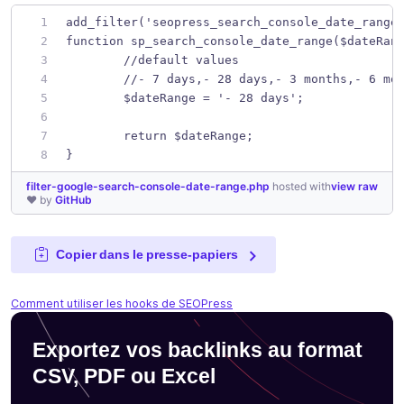
add_filter('seopress_search_console_date_range
function sp_search_console_date_range($dateRan
	//default values
	//- 7 days,- 28 days,- 3 months,- 6 mo
	$dateRange = '- 28 days';
	return $dateRange;
}
filter-google-search-console-date-range.php
hosted with
view raw
❤ by
GitHub
Copier dans le presse-papiers
Comment utiliser les hooks de SEOPress
Exportez vos backlinks au format
CSV, PDF ou Excel