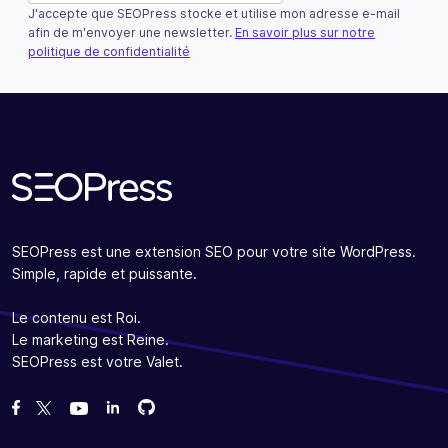
J'accepte que SEOPress stocke et utilise mon adresse e-mail
Ce champ n’est utilisé qu’à des fins de validation et devra
afin de m'envoyer une newsletter.
En savoir plus sur notre
politique de confidentialité
S'abonner
SEOPress est une extension SEO pour votre site WordPress.
Simple, rapide et puissante.
Le contenu est Roi.
Le marketing est Reine.
SEOPress est votre Valet.
Forcez-nous sur GitHub
Forcez-nous sur GitHub
Likez notre page Facebook
Suivez-nous sur Twitter
Nous voir sur YouTube