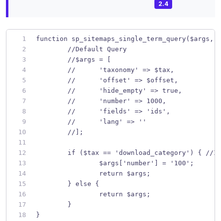
2.4
function sp_sitemaps_single_term_query($args, 
	//Default Query 
	//$args = [ 
	//	'taxonomy' => $tax,
	//	'offset' => $offset,
	//	'hide_empty' => true,
	//	'number' => 1000,
	//	'fields' => 'ids',
	//	'lang' => ''
	//];
	if ($tax == 'download_category') { //I
		$args['number'] = '100';
		return $args;
	} else {
		return $args;
	}
}