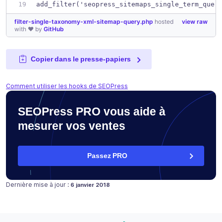
add_filter('seopress_sitemaps_single_term_quer
filter-single-taxonomy-xml-sitemap-query.php
hosted
view raw
with ❤ by
GitHub
Copier dans le presse-papiers
Comment utiliser les hooks de SEOPress
SEOPress PRO vous aide à
mesurer vos ventes
Passez PRO
Publié le
Dernière mise à jour :
6 janvier 2018