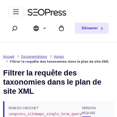
Aller au contenu
Accéder à la navigation
Démarrer
Rechercher
Mon panier
Accueil
Documentations
Hooks
Filtrer la requête des taxonomies dans le plan de site XML
Filtrer la requête des
taxonomies dans le plan de
site XML
NOM DU CROCHET
VERSION
REQUISE
seopress_sitemaps_single_term_query