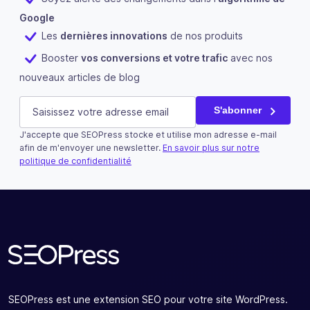
Google
Les
dernières innovations
de nos produits
Booster
vos conversions et votre trafic
avec nos
nouveaux articles de blog
Company
E-mail
(Nécessaire)
S'abonner
J'accepte que SEOPress stocke et utilise mon adresse e-mail
Ce champ n’est utilisé qu’à des fins de validation et devra
afin de m'envoyer une newsletter.
En savoir plus sur notre
politique de confidentialité
S'abonner
SEOPress est une extension SEO pour votre site WordPress.