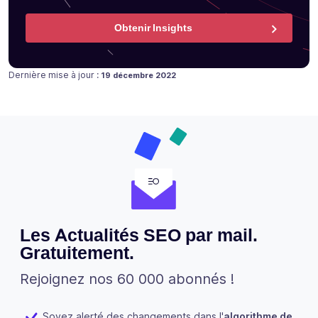
Obtenir Insights
Publié le
19 décembre 2022
Dernière mise à jour :
19 décembre 2022
Les Actualités SEO par mail.
Gratuitement.
Rejoignez nos 60 000 abonnés !
Soyez alerté des changements dans l'
algorithme de