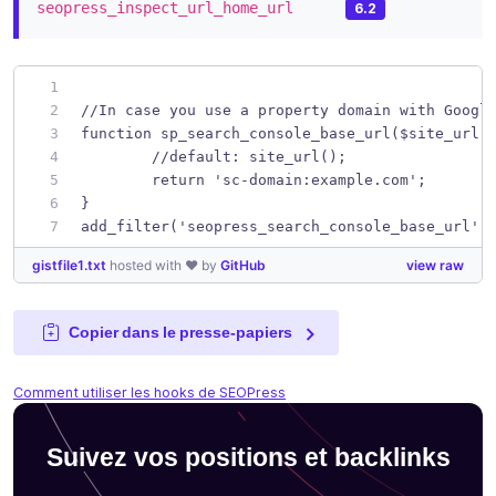
seopress_inspect_url_home_url
6.2
//In case you use a property domain with Googl
function sp_search_console_base_url($site_url)
	//default: site_url();
	return 'sc-domain:example.com';
}
add_filter('seopress_search_console_base_url',
gistfile1.txt
hosted with ❤ by
GitHub
view raw
Copier dans le presse-papiers
Comment utiliser les hooks de SEOPress
Suivez vos positions et backlinks