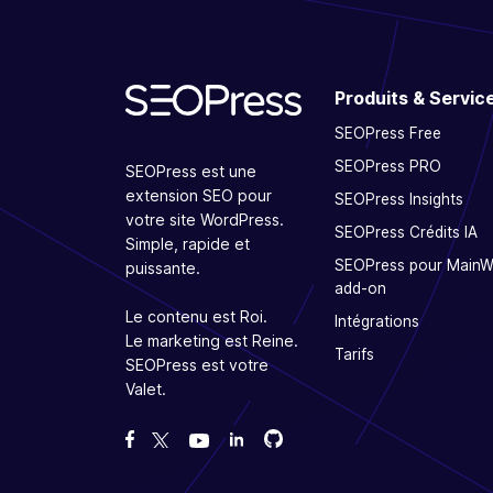
Produits & Servic
SEOPress Free
SEOPress PRO
SEOPress est une
extension SEO pour
SEOPress Insights
votre site WordPress.
SEOPress Crédits IA
Simple, rapide et
SEOPress pour Main
puissante.
add-on
Le contenu est Roi.
Intégrations
Le marketing est Reine.
Tarifs
SEOPress est votre
Valet.
Forcez-nous sur GitHub
Forcez-nous sur GitHub
Likez notre page Facebook
Suivez-nous sur Twitter
Nous voir sur YouTube