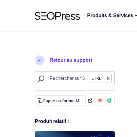
Aller au contenu
Accéder à la navigation
Produits & Services
Retour au support
Rechercher des ressources sur SEOPress
CTRL
k
Copier au format Markdown
Produit relatif :