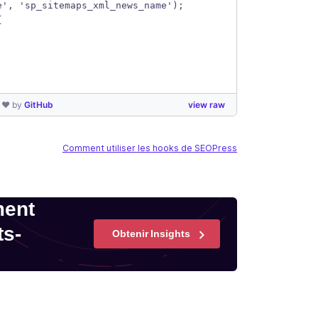
e', 'sp_sitemaps_xml_news_name');
{
h ❤ by
GitHub
view raw
Comment utiliser les hooks de SEOPress
ment
ts-
Obtenir Insights