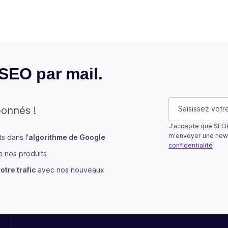
 SEO par mail.
Email
E-mail
(Néces
bonnés !
J'accepte que SEOP
Ce champ n’est u
m'envoyer une new
 dans l'
algorithme de Google
confidentialité
 nos produits
S'abonner
otre trafic
avec nos nouveaux