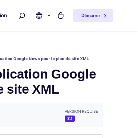
ion
Démarrer
Rechercher
Mon panier
lication Google News pour le plan de site XML
blication Google
e site XML
VERSION REQUISE
8.1