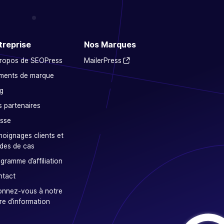
treprise
Nos Marques
propos de SEOPress
MailerPress
ments de marque
g
 partenaires
sse
oignages clients et
des de cas
gramme d’affiliation
ntact
onnez-vous à notre
tre d’information