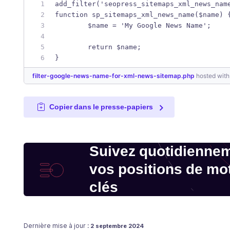
add_filter('seopress_sitemaps_xml_news_nam
function sp_sitemaps_xml_news_name($name) 
	$name = 'My Google News Name';
	return $name;
}
filter-google-news-name-for-xml-news-sitemap.php
hosted wit
Copier dans le presse-papiers
Suivez quotidienne
vos positions de mo
clés
Publié le
Dernière mise à jour :
2 septembre 2024