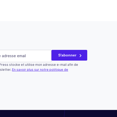
saire)
S'abonner
ress stocke et utilise mon adresse e-mail afin de
tilisé qu’à des fins de validation et devrait rester inchangé.
sletter.
En savoir plus sur notre politique de