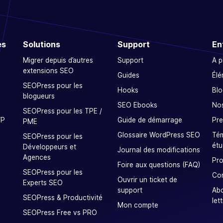
es
Solutions
Support
En
Migrer depuis d’autres
Support
A 
extensions SEO
Guides
Élé
SEOPress pour les
Hooks
Blo
blogueurs
SEO Ebooks
Nos
SEOPress pour les TPE /
WP
Guide de démarrage
Pre
PME
Glossaire WordPress SEO
Tém
SEOPress pour les
étu
Développeurs et
Journal des modifications
Agences
Pro
Foire aux questions (FAQ)
SEOPress pour les
Co
Ouvrir un ticket de
Experts SEO
support
Ab
SEOPress & Productivité
let
Mon compte
SEOPress Free vs PRO