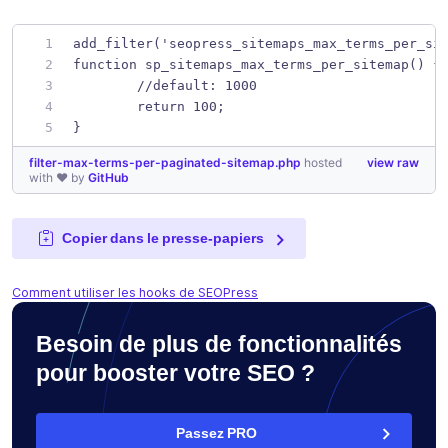
add_filter('seopress_sitemaps_max_terms_per_si
function sp_sitemaps_max_terms_per_sitemap() {
	//default: 1000
	return 100;
}
filter-max-terms-per-paginated-sitemap.php
hosted
view raw
with ❤ by
GitHub
Copier dans le presse-papiers
Comment utiliser les hooks de SEOPress
Besoin de plus de fonctionnalités
pour booster votre SEO ?
Passez PRO