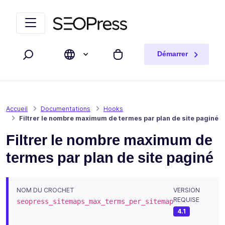
Aller au contenu
Accéder à la navigation
Démarrer
Rechercher
Mon panier
Accueil
Documentations
Hooks
Filtrer le nombre maximum de termes par plan de site paginé
Filtrer le nombre maximum de
termes par plan de site paginé
NOM DU CROCHET
VERSION
REQUISE
seopress_sitemaps_max_terms_per_sitemap
4.1