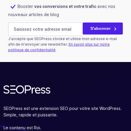
Booster
vos conversions et votre trafic
avec nos
nouveaux articles de blog
Company
E-mail
(Nécessaire)
S'abonner
J'accepte que SEOPress stocke et utilise mon adresse e-mail
Ce champ n’est utilisé qu’à des fins de validation et devra
afin de m'envoyer une newsletter.
En savoir plus sur notre
politique de confidentialité
S'abonner
SEOPress est une extension SEO pour votre site WordPress.
Simple, rapide et puissante.
Le contenu est Roi.