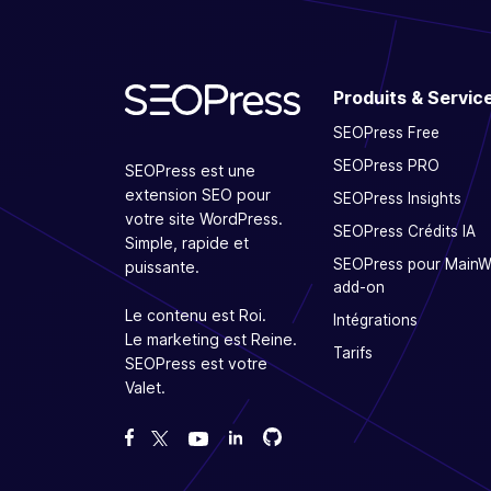
Produits & Servic
SEOPress Free
SEOPress PRO
SEOPress est une
extension SEO pour
SEOPress Insights
votre site WordPress.
SEOPress Crédits IA
Simple, rapide et
SEOPress pour Main
puissante.
add-on
Le contenu est Roi.
Intégrations
Le marketing est Reine.
Tarifs
SEOPress est votre
Valet.
Forcez-nous sur GitHub
Forcez-nous sur GitHub
Likez notre page Facebook
Suivez-nous sur Twitter
Nous voir sur YouTube