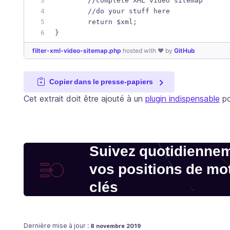
	//complete XML video sitemap
	//do your stuff here
	return $xml;	
}
filter-xml-video-sitemap.php
hosted with ❤ by
GitHub
Copier dans le presse-papiers
Cet extrait doit être ajouté à un
plugin indispensable
po
Suivez quotidienne
vos positions de mo
clés
Publié le
Dernière mise à jour :
8 novembre 2019