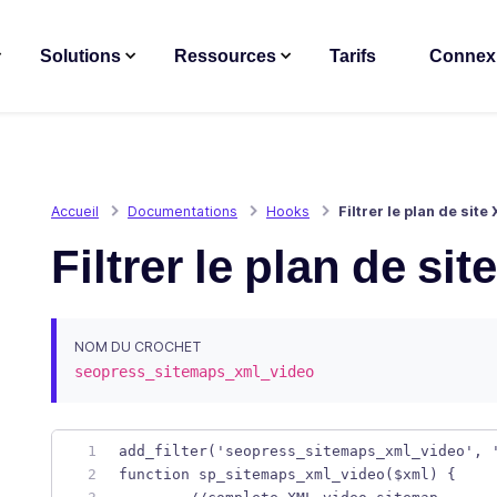
Solutions
Ressources
Tarifs
Connex
Accueil
Documentations
Hooks
Filtrer le plan de sit
Filtrer le plan de si
NOM DU CROCHET
seopress_sitemaps_xml_video
add_filter('seopress_sitemaps_xml_video', 
function sp_sitemaps_xml_video($xml) {