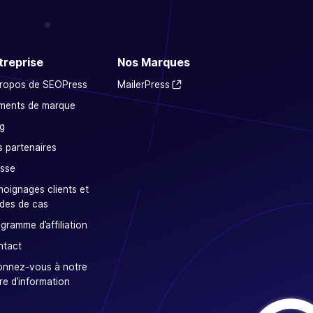
treprise
Nos Marques
propos de SEOPress
MailerPress
ments de marque
g
 partenaires
sse
oignages clients et
des de cas
gramme d’affiliation
ntact
onnez-vous à notre
tre d’information