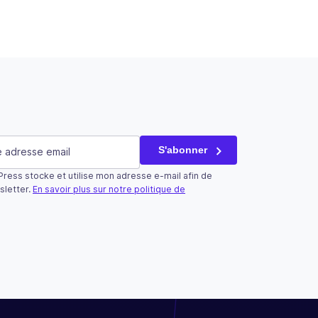
saire)
S'abonner
ress stocke et utilise mon adresse e-mail afin de
tilisé qu’à des fins de validation et devrait rester inchangé.
sletter.
En savoir plus sur notre politique de