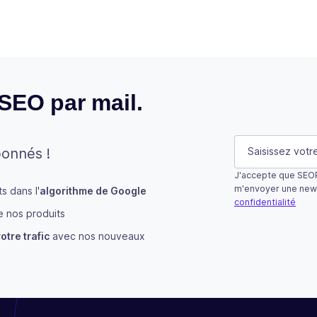
 SEO par mail.
Comments
E-mail
(Néces
bonnés !
J'accepte que SEOP
Ce champ n’est u
m'envoyer une new
 dans l'
algorithme de Google
confidentialité
 nos produits
S'abonner
otre trafic
avec nos nouveaux