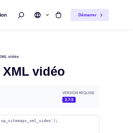
ion
Démarrer
Rechercher
Mon panier
e XML vidéo
te XML vidéo
VERSION REQUISE
3.7.5
'sp_sitemaps_xml_video');