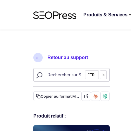
Aller au contenu
Accéder à la navigation
Produits & Services
Retour au support
Rechercher des ressources sur SEOPress
CTRL
k
Copier au format Markdown
Produit relatif :