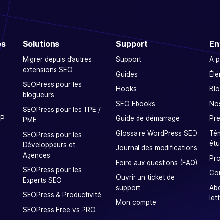
es
Solutions
Support
En
Migrer depuis d’autres
Support
A 
extensions SEO
Guides
Élé
SEOPress pour les
Hooks
Blo
blogueurs
SEO Ebooks
Nos
SEOPress pour les TPE /
WP
Guide de démarrage
Pre
PME
Glossaire WordPress SEO
Tém
SEOPress pour les
étu
Développeurs et
Journal des modifications
Agences
Pro
Foire aux questions (FAQ)
SEOPress pour les
Co
Ouvrir un ticket de
Experts SEO
support
Ab
SEOPress & Productivité
let
Mon compte
SEOPress Free vs PRO