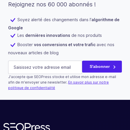
Rejoignez nos 60 000 abonnés !
Soyez alerté des changements dans l'
algorithme de
Google
Les
dernières innovations
de nos produits
Booster
vos conversions et votre trafic
avec nos
nouveaux articles de blog
Email
E-mail
(Nécessaire)
S'abonner
J'accepte que SEOPress stocke et utilise mon adresse e-mail
Ce champ n’est utilisé qu’à des fins de validation et devra
afin de m'envoyer une newsletter.
En savoir plus sur notre
politique de confidentialité
S'abonner