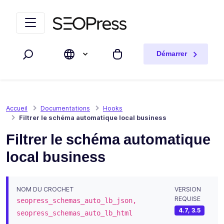
Aller au contenu
Accéder à la navigation
Démarrer
Rechercher
Mon panier
Accueil
Documentations
Hooks
Filtrer le schéma automatique local business
Filtrer le schéma automatique
local business
NOM DU CROCHET
VERSION
REQUISE
seopress_schemas_auto_lb_json,
4.7, 3.5
seopress_schemas_auto_lb_html