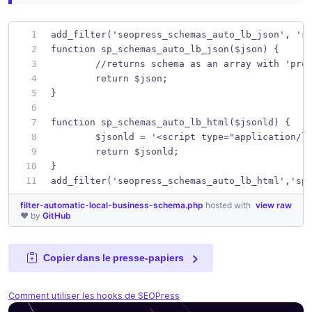
add_filter('seopress_schemas_auto_lb_json', 's
function sp_schemas_auto_lb_json($json) {
	//returns schema as an array with 'pro
	return $json;
}
function sp_schemas_auto_lb_html($jsonld) {
	$jsonld = '<script type="application/l
	return $jsonld;
}
add_filter('seopress_schemas_auto_lb_html','sp
filter-automatic-local-business-schema.php
hosted with
view raw
❤ by
GitHub
Copier dans le presse-papiers
Comment utiliser les hooks de SEOPress