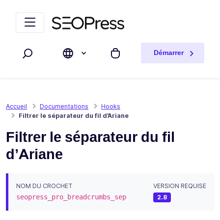
Aller au contenu
Accéder à la navigation
Démarrer
Rechercher
Mon panier
Accueil
Documentations
Hooks
Filtrer le séparateur du fil d’Ariane
Filtrer le séparateur du fil
d’Ariane
NOM DU CROCHET
VERSION REQUISE
seopress_pro_breadcrumbs_sep
2.8