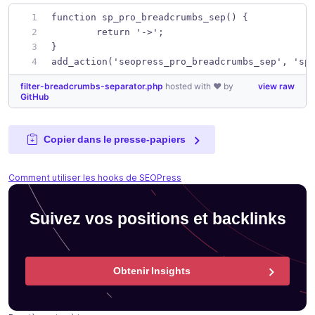
function sp_pro_breadcrumbs_sep() { 
	return '->'; 
} 
add_action('seopress_pro_breadcrumbs_sep', 'sp
filter-breadcrumbs-separator.php
hosted with ❤ by
view raw
GitHub
Copier dans le presse-papiers
Comment utiliser les hooks de SEOPress
Suivez vos positions et backlinks
Obtenir Insights