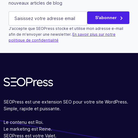
nouveaux articles de blog
Facebook
E-mail
(Nécessaire)
S'abonner
J'accepte que SEOPress stocke et utilise mon adresse e-mail
Ce champ n’est utilisé qu’à des fins de validation et devra
afin de m'envoyer une newsletter.
En savoir plus sur notre
politique de confidentialité
S'abonner
SEOPress est une extension SEO pour votre site WordPress.
Simple, rapide et puissante.
Le contenu est Roi.
Le marketing est Reine.
SEOPress est votre Valet.